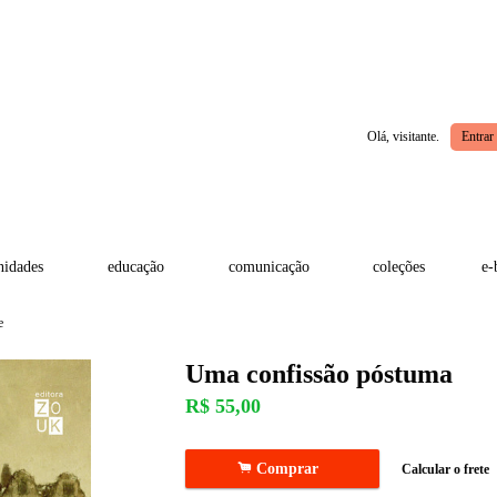
Olá, visitante.
Entrar
idades
educação
comunicação
coleções
e-
e
Uma confissão póstuma
R$
55,00
.
Comprar
Calcular o frete