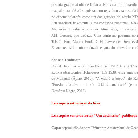
possuía grande afinidade literária. Em vida, foi ofuscad
mas, algumas décadas após sua morte, voltou a ser estudado
no cânone holandês como um dos grandes do século XIX
Een nagelaten bekentenis (Uma confissão póstuma, 1894)
Memórias do subsolo holandês. Atualmente, um de seus 
J.M. Coetzee, que traduziu Uma confissão póstuma ao i
Tolstói, Ford Madox Ford, D. H. Lawrence, Dostoiévsk
Emants tem sido muito traduzido e ganhado o devido reconh
Sobre o Tradutor:
Daniel Dago nasceu em São Paulo em 1987. Em 2017 trad
Zouk a obra Contos Holandeses: 139-1939, entre suas tr
de Multatuli (Âyiné, 2019); "A vida é a boooa", de R
"Poesia holandesa - do séc. XIX à atualidade" (em 
Demônio Negro, 2019).
Leia aqui a introdução do livro.
Leia aqui o conto do autor "Um excêntrico" publicado 
Capa:
reprodução da obra “Winter in Amsterdam” de Geor