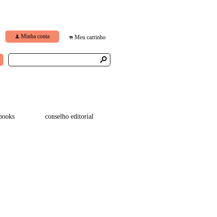
Minha conta
f
Meu carrinho
.
s
books
conselho editorial