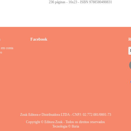
236 páginas - 16x23 - ISBN 9788580490831
s
Facebook
R
 em conta
ro
Zouk Editora e Distribuidora LTDA - CNPJ: 02.772.081/0001-73
Copyright © Editora Zouk - Todos os direitos reservados
Tecnologia © Iluria