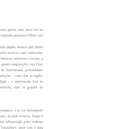
vista apenas uma única vez na
onfissão póstuma
(1894) é um
meira página, anuncia que matou
esolve escrever suas confissões.
s fracassos amorosos e sociais, a
ue gerará comparações com
Dom
 de transtornada profundidade
duções – entre elas ao inglês,
edição – e repercussão fora da
oiévski, entre os grandes da
romances, e se via basicamente
o, na qual escrevia, dirigia e
te influenciado pelos realistas
 Turguêniev, autor com o qual