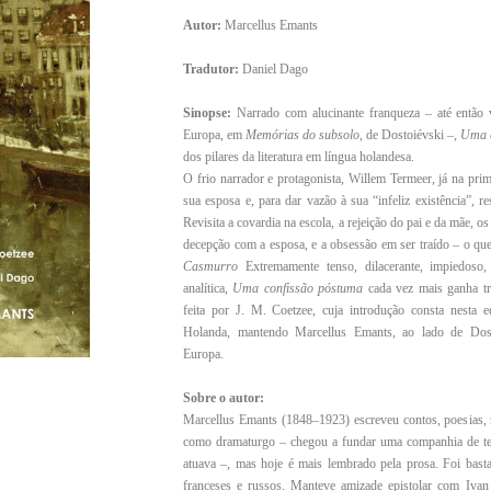
Autor:
Marcellus Emants
Tradutor:
Daniel Dago
Sinopse:
Narrado com alucinante franqueza – até então 
Europa, em
Memórias do subsolo
, de Dostoiévski –,
Uma c
dos pilares da literatura em língua holandesa.
O frio narrador e protagonista, Willem Termeer, já na pri
sua esposa e, para dar vazão à sua “infeliz existência”, r
Revisita a covardia na escola, a rejeição do pai e da mãe, o
decepção com a esposa, e a obsessão em ser traído – o q
Casmurro
Extremamente tenso, dilacerante, impiedoso,
analítica,
Uma confissão póstuma
cada vez mais ganha tra
feita por J. M. Coetzee, cuja introdução consta nesta 
Holanda, mantendo Marcellus Emants, ao lado de Dost
Europa.
Sobre o autor:
Marcellus Emants (1848–1923) escreveu contos, poesias, 
como dramaturgo – chegou a fundar uma companhia de teatr
atuava –, mas hoje é mais lembrado pela prosa. Foi bastan
franceses e russos. Manteve amizade epistolar com Ivan