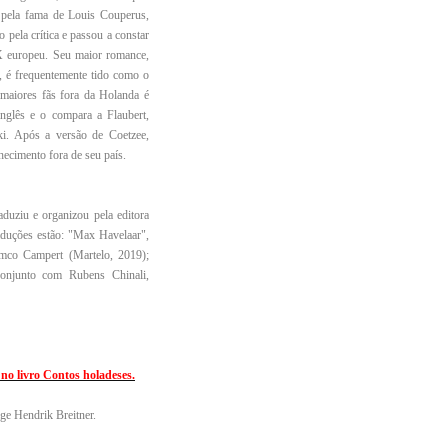
o pela fama de Louis Couperus,
 pela crítica e passou a constar
 europeu. Seu maior romance,
, é frequentemente tido como o
maiores fãs fora da Holanda é
nglês e o compara a Flaubert,
i. Após a versão de Coetzee,
ecimento fora de seu país.
uziu e organizou pela editora
aduções estão: "Max Havelaar",
emco Campert (Martelo, 2019);
conjunto com Rubens Chinali,
no livro Contos holadeses.
ge Hendrik Breitner.