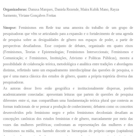
Organizadoras:
Danusa Marques, Daniela Rezende, Maíra Kubík Mano, Rayza
Sarmento, Viviane Gonçalves Freitas
Sinopse:
Feminismos em Rede traz uma amostra do trabalho de um grupo de
pesquisadoras que vêm se articulando para a expansão e o fortalecimento de uma agenda
de pesquisa sobre as desigualdades de gênero nos espaços de poder, a partir de
perspectivas desafiadoras. Esse conjunto de debates, organizado em quatro eixos
(Feminismos, Teorias e Epistemologias; Feminismos Interseccionais; Feminismos e
Comunicação; e Feminismos, Instituições, Ativismo e Políticas Públicas), mostra a
possibilidade de colaboração teórica, metodológica e analítica entre tradições e abordagens
distintas, refletindo tanto um enquadramento interdisciplinar das questões de pesquisa, o
que é uma marca clássica dos estudos de gênero, quanto a própria trajetória diversa das
pesquisadoras.
As autoras desse livro estão geográfica e institucionalmente dispersas, porém
academicamente conectadas: apresentam leituras que partem de questões de pesquisa
diferentes entre si, mas compartilham uma fundamentação teórica plural que contesta as
formas tradicionais de se pensar a produção de conhecimento; debatem como os conceitos
desenvolvidos pelo feminismo negro e pelos feminismos decoloniais desafiam as
concepções canônicas dos estudos feministas e de gênero, marcadamente por meio das
vozes das mulheres periféricas; confrontam as representações das mulheres e dos
feminismos na mídia, nos fazendo discutir as hierarquias do próprio campo (capitalista)