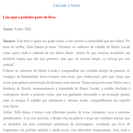
Calcular o frete
Leia aqui a primeira parte do livro.
Autor:
Arthur Telló
Sinopse:
Este livro é quase um golpe baixo, é um convite à curiosidade que nos dobra. No
texto de orelha, Julia Dantas já avisa “Abrimos os cadernos de solidão de Mario Lavale
como quem viola o cadeado de um diário alheio: cientes de que estamos invadindo um
território íntimo que não nos pertence, mas que, ao mesmo tempo, se esforça por nos
seduzir”.
Folhear os cadernos de Mario Lavale é compartilhar um estranho desejo de penetrar os
vestígios de humanidade desse homem sem rosto, que conhecemos pelo que conta, que
existe pela palavra atravessada da literatura nela mesma. Numa perspectiva que flerta com a
distância de Brecht, testemunhamos a intimidade de Mario Lavale, a solidão desfiada à
contragosto desde o primeiro conto, que vai ganhando densidade e até aceitação quanto
mais se avança. A solidão que rejeitamos e, mesmo assim, compartilhamos em segredo
com Mario.
Arthur Telló dança e brinca com diferentes pontos de vista, estruturas, ecos e retornos
metaliterários. Usa com precisão a lâmina fria da palavra e traça um cotidiano interior que
se desdobra em uma construção primorosa de personagens, revelando um livro de
fragmentos em perfeita unidade e ainda assim com diferentes temperaturas. Sem errar o