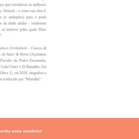
gos que considerou os melhores
Guy Debord – e como sua obra A
ico (e anárquico) para o punk
o da idade adulta – totalmente
mo: os motivos pelos quais Marc
”.
leses Irredutíveis – Causos &
as de Amor & Morte
(Açorianos
Paredes da Pedra Encantada
,
e Lula Côrtes e Zé Ramalho. Em
 Obra
. E, em 2019, biografou o
ém conhecido por “Metralha”.
eceba nossa newsletter