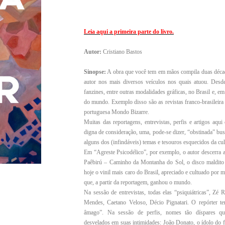
Leia aqui a primeira parte do livro.
Autor:
Cristiano Bastos
Sinopse:
A obra que você tem em mãos compila duas décad
autor nos mais diversos veículos nos quais atuou. Desde r
fanzines, entre outras modalidades gráficas, no Brasil e, em
do mundo. Exemplo disso são as revistas franco-brasileira 
portuguesa Mondo Bizarre.
Muitas das reportagens, entrevistas, perfis e artigos aqui
digna de consideração, uma, pode-se dizer, “obstinada” busc
alguns dos (infindáveis) temas e tesouros esquecidos da cult
Em “Agreste Psicodélico”, por exemplo, o autor descerra a
Paêbirú – Caminho da Montanha do Sol, o disco maldito
hoje o vinil mais caro do Brasil, apreciado e cultuado por
que, a partir da reportagem, ganhou o mundo.
Na sessão de entrevistas, todas elas “psiquiátricas”, Zé
Mendes, Caetano Veloso, Décio Pignatari. O repórter ten
âmago”. Na sessão de perfis, nomes tão díspares qu
desvelados em suas intimidades: João Donato, o ídolo do 