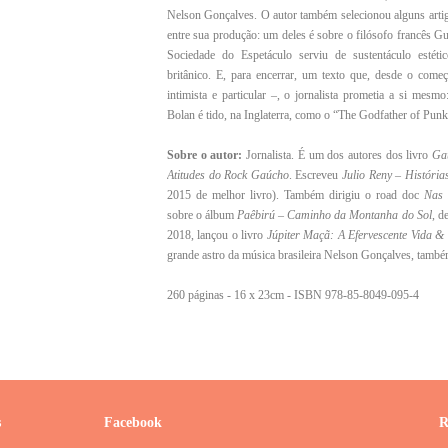
Nelson Gonçalves. O autor também selecionou alguns arti
entre sua produção: um deles é sobre o filósofo francês 
Sociedade do Espetáculo serviu de sustentáculo estét
britânico. E, para encerrar, um texto que, desde o começ
intimista e particular –, o jornalista prometia a si mes
Bolan é tido, na Inglaterra, como o “The Godfather of Punk
Sobre o autor:
Jornalista. É um dos autores dos livro
Gau
Atitudes do Rock Gaúcho
. Escreveu
Julio Reny – Históri
2015 de melhor livro). Também dirigiu o road doc
Nas 
sobre o álbum
Paêbirú – Caminho da Montanha do Sol
, d
2018, lançou o livro
Júpiter Maçã: A Efervescente Vida &
grande astro da música brasileira Nelson Gonçalves, tamb
260 páginas - 16 x 23cm - ISBN 978-85-8049-095-4
s
Facebook
R