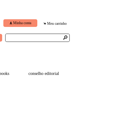
Minha conta
f
Meu carrinho
.
s
books
conselho editorial