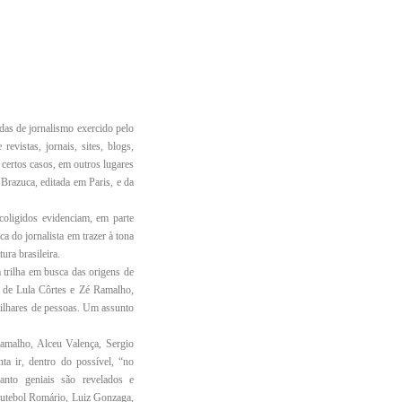
as de jornalismo exercido pelo
evistas, jornais, sites, blogs,
 certos casos, em outros lugares
Brazuca, editada em Paris, e da
 coligidos evidenciam, em parte
a do jornalista em trazer à tona
ura brasileira.
 trilha em busca das origens de
 de Lula Côrtes e Zé Ramalho,
 milhares de pessoas. Um assunto
 Ramalho, Alceu Valença, Sergio
ta ir, dentro do possível, “no
anto geniais são revelados e
futebol Romário, Luiz Gonzaga,