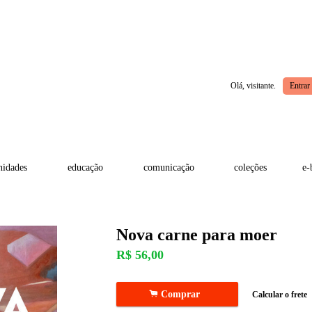
Olá, visitante.
Entrar
idades
educação
comunicação
coleções
e-
Nova carne para moer
R$
56,00
.
Comprar
Calcular o frete