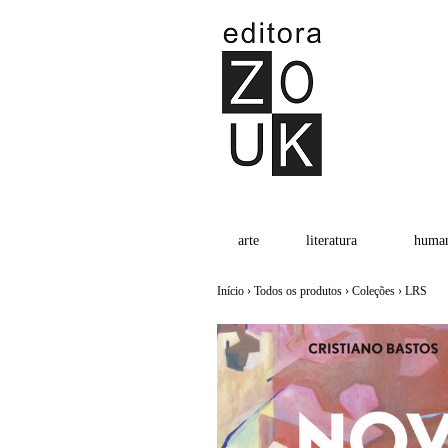
arte
literatura
human
Início
›
Todos os produtos
›
Coleções
›
LRS