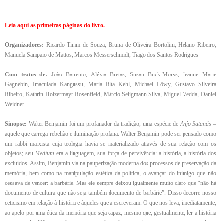
Leia aqui as primeiras páginas do livro.
Organizadores:
Ricardo Timm de Souza, Bruna de Oliveira Bortolini, Helano Ribeiro,
Manuela Sampaio de Mattos, Marcos Messerschmidt, Tiago dos Santos Rodrigues
Com textos de:
João Barrento, Aléxia Bretas, Susan Buck-Morss, Jeanne Marie
Gagnebin, Imaculada Kangussu, Maria Rita Kehl, Michael Löwy, Gustavo Silveira
Ribeiro, Kathrin Holzermayr Rosenfield, Márcio Seligmann-Silva, Miguel Vedda, Daniel
Weidner
Sinopse:
Walter Benjamin foi um profanador da tradição, uma espécie de
Anjo Satanás
–
aquele que carrega rebelião e iluminação profana. Walter Benjamin pode ser pensado como
um rabbi marxista cuja teologia havia se materializado através de sua relação com os
objetos; seu
Medium
era a linguagem, sua força de pervivência: a história, a história dos
excluídos. Assim, Benjamin via na pauperização moderna dos processos de preservação da
memória, bem como na manipulação estética da política, o avançar do inimigo que não
cessava de vencer: a barbárie. Mas ele sempre deixou igualmente muito claro que “não há
documento de cultura que não seja também documento de barbárie”. Disso decorre nosso
ceticismo em relação à história e àqueles que a escreveram. O que nos leva, imediatamente,
ao apelo por uma ética da memória que seja capaz, mesmo que, gestualmente, ler a história