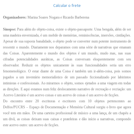
Calcular o frete
Organizadores:
Marina Soares Nogara e Ricardo Barberena
Sinopse:
Para além do objeto-coisa, existe o objeto-passaporte. Uma bengala, além de ser
uma madeira envernizada, é um mobile de memórias, reminiscências, imersões, cintilações.
Apesar de sua suposta banalidade, o objeto pode se converter num potente instrumento de
ressentir o mundo. Diariamente nos deparamos com uma série de narrativas que emanam
das Coisas. Aparentemente o mundo dos objetos é um mundo, mudo mas, nas suas
cifradas potencialidades auráticas, as Coisas conversam eloquentemente com seu
observador. Reduzir os objetos unicamente às suas funcionalidades seria um erro
fenomenológico. O estar diante de uma Coisa é também um ir-além-coisa, pois somos
jogados a um inventário memorialístico de um passado ficcionalizado por labirintos
intimistas e confessionais. Ao mirarmos o objeto, somos ejetados a uma viagem em todas
as direções. E aqui estamos num feliz deslocamento narrativo de recreação e recriação: um
Acervo Literário é um acervo coisas e um acervo de coisas é um acervo de ficções.
Do encontro entre 20 escritoras e escritores com 10 objetos pertencentes ao
Delfos/PUCRS – Espaço de Documentação e Memória Cultural surgiu o livro que agora
você tem em mãos. De uma carteira profissional de músico a uma lança, de um chapéu a
um divã, as coisas deixam suas caixas e prateleiras e dão início a narrativas, compondo
este acervo outro: um acervo de ficções.