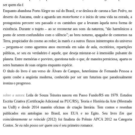
ser quem ela é.
Enquanto abandona Porto Alegre no sul do Brasil, e se desloca de carona a
San Pedro,
no
deserto do Atacama, onde a aguarda um
motorhome
e o início de uma vida na estrada, a
protagonista percorre seu passado e os caminhos que a levaram àquela nova forma de
existência. Durante o trajeto – ao se reconectar aos sons da natureza, “tão harmônicos a
ponto de serem confundidos com o silêncio”; ao breu noturno, apagador de contornos na
Terra, propiciador do cosmo ao redor; às marés e a outros fluxos ininterruptos do universo
– pergunta-se como aguentou anos encerrada em salas de aula, escritórios, repartições
públicas, se seu eu verdadeiro é aquele, que deseja misturar-se à imensidão pulsante do
planeta. Entre memórias e porvires, questiona tudo o que, de maneira perniciosa, aparta os
seres humanos de suas origens enquanto espécie.
O título do livro é um verso de Álvaro de Campos, heterônimo de Fernando Pessoa a
quem coube a angústia moderna, conhecido por ser um futurista que paradoxalmente
ironiza o progresso.
sobre a autora:
Leila de Souza Teixeira nasceu em Passo Fundo/RS em 1979. Estudou
Escrita Criativa (Certificação Adicional na PUC/RS), Teoria e História da Arte (Mestrado
na UnB) e desde 2014 mantém oficinas de criação literária. Tem contos e resenhas
publicados em antologias no Brasil, nos EUA e no Egito. Seu livro
Em que
coincidentemente se reincide
(2012) foi finalista do Prêmio APCA 2012 na Categoria
Contos.
Se eu não posso ser quem sou
é seu primeiro romance.