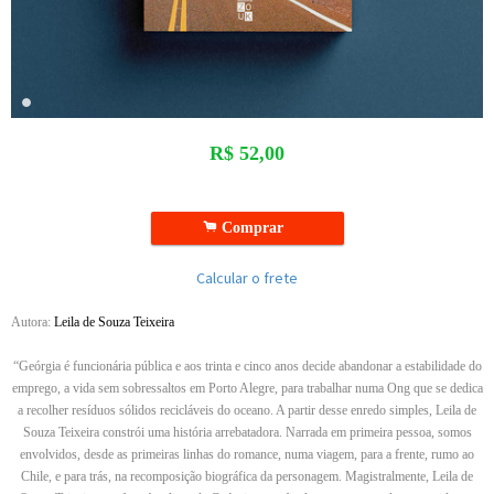
R$
52,00
.
Comprar
Calcular o frete
Autora:
Leila de Souza Teixeira
“Geórgia é funcionária pública e aos trinta e cinco anos decide abandonar a estabilidade do
emprego, a vida sem sobressaltos em Porto Alegre, para trabalhar numa Ong que se dedica
a recolher resíduos sólidos recicláveis do oceano. A partir desse enredo simples, Leila de
Souza Teixeira constrói uma história arrebatadora. Narrada em primeira pessoa, somos
envolvidos, desde as primeiras linhas do romance, numa viagem, para a frente, rumo ao
Chile, e para trás, na recomposição biográfica da personagem. Magistralmente, Leila de