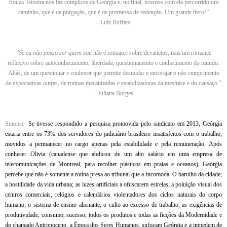
Souza Teixeira nos faz cúmplices de Geórgia e, no final, teremos com ela percorrido um
caminho, que é de purgação, que é de promessa de redenção. Um grande livro!”
- Luiz Ruffato
“
Se eu não posso ser quem sou
não é romance sobre devaneios, mas um romance
reflexivo sobre autoconhecimento, liberdade, questionamento e conhecimento do mundo.
Aliás, de um questionar e conhecer que permite desnudar e encorajar o não cumprimento
de expectativas outras, de rotinas mecanizadas e estabilizadoras da mesmice e do cansaço.”
- Juliana Borges
Sinopse:
Se tivesse respondido a pesquisa promovida pelo sindicato em 2013, Geórgia
estaria entre os 73% dos servidores do judiciário brasileiro insatisfeitos com o trabalho,
movidos a permanecer no cargo apenas pela estabilidade e pela remuneração. Após
conhecer Olivia (canadense que abdicou de um alto salário em uma empresa de
telecomunicações de Montreal, para recolher plásticos em praias e oceanos), Geórgia
percebe que não é somente a rotina presa ao tribunal que a incomoda. O barulho da cidade;
a hostilidade da vida urbana; as luzes artificiais a ofuscarem estrelas; a poluição visual dos
centros comerciais; relógios e calendários violentadores dos ciclos naturais do corpo
humano; o sistema de ensino alienante; o culto ao excesso de trabalho; as exigências de
produtividade, consumo, sucesso; todos os produtos e todas as ficções da Modernidade e
do chamado Antropoceno, a Época dos Seres Humanos, sufocam Geórgia e a impedem de