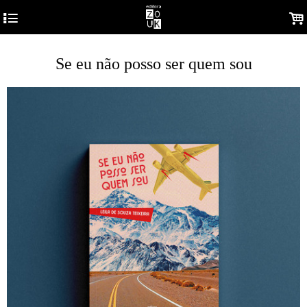
4
.
Se eu não posso ser quem sou