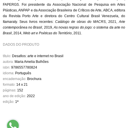
FAPERGS. Foi presidente da Associação Nacional de Pesqui­sa em Artes
Plásticas, ANPAP e da Associação Brasileira de Críticos de Arte, ABCA, editora
da Revista Porto Arte e diretora do Centro Cultural Brasil Vene­zuela, do
Itamaraty. Seus livros recentes:
Catálogo de obras do MACRS
, 2021,
Arte
contemporâ­nea no Brasil
, 2019,
As novas re­gras do jogo: o sistema da arte no
Brasil
, 2014,
Web art e Poéticas do Território
, 2011.
DADOS DO PRODUTO
título:
Desafios: arte e internet no Brasil
autora:
Maria Amelia Bulhões
isbn:
9786557780824
idioma:
Português
encadernação:
Brochura
formato:
14 x 21
páginas:
152
ano de edição:
2022
edição:
1ª