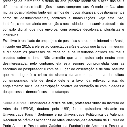
presença da internet no sistema da arte, procuro identificar a ação dos seus
diferentes atores e instituições e seus compromissos. O meio
on-line
abre
muitas possibilidades tanto em termos de novos alcances, questionamentos
como de deslumbramentos, controles e manipulações. Vejo este livro,
também, como um alerta em relação à necessidade de assumir os desafios do
contexto digital que nos envolve, com projetos decoloniais, pluralistas e
inclusivos.
Este livro é resultado de um projeto de pesquisa sobre arte e internet no Brasil,
iniciado em 2015, a ele estão conectados
sites
e
blogs
que também integram
e difundem os processos de trabalho e os resultados obtidos em meus
estudos sobre o tema. Não acredito que a pesquisa seja neutra nem
desinteressada; pelo contrário, ela está sempre comprometida com as
escolhas do pesquisador e com seu lugar de observação e de fala. Assumo
que meu lugar é a crítica do sistema da arte no panorama da cultura
contemporânea, feita de dentro dele e a favor da reflexão crítica, do
engajamento social, da participação coletiva, da formação de comunidades e
dos processos democráticos de mudanças.
Sobre a autora:
Historiadora e crítica de arte, professora titular do Ins­tituto de
Artes da UFRGS, dou­tora pela USP, foi pesquisadora visitante na
Universidade Paris I, Sorbonne e na Universidade Politécnica de Valência.
Rece­beu os prêmios Açorianos de Artes Plásticas, da Secretaria de Cultura de
Porto Alegre e Pesquisador Gaúcho, da Fun­dação de Amparo à Pesquisa,