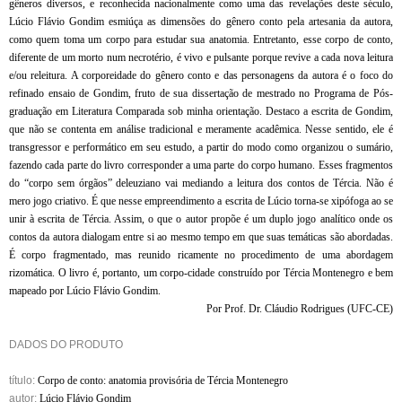
gêneros diversos, e reconhecida nacionalmente como uma das revelações deste século,
Lúcio Flávio Gondim esmiúça as dimensões do gênero conto pela artesania da autora,
como quem toma um corpo para estudar sua anatomia. Entretanto, esse corpo de conto,
diferente de um morto num necrotério, é vivo e pulsante porque revive a cada nova leitura
e/ou releitura. A corporeidade do gênero conto e das personagens da autora é o foco do
refinado ensaio de Gondim, fruto de sua dissertação de mestrado no Programa de Pós-
graduação em Literatura Comparada sob minha orientação. Destaco a escrita de Gondim,
que não se contenta em análise tradicional e meramente acadêmica. Nesse sentido, ele é
transgressor e performático em seu estudo, a partir do modo como organizou o sumário,
fazendo cada parte do livro corresponder a uma parte do corpo humano. Esses fragmentos
do “corpo sem órgãos” deleuziano vai mediando a leitura dos contos de Tércia. Não é
mero jogo criativo. É que nesse empreendimento a escrita de Lúcio torna-se xipófoga ao se
unir à escrita de Tércia. Assim, o que o autor propõe é um duplo jogo analítico onde os
contos da autora dialogam entre si ao mesmo tempo em que suas temáticas são abordadas.
É corpo fragmentado, mas reunido ricamente no procedimento de uma abordagem
rizomática. O livro é, portanto, um corpo-cidade construído por Tércia Montenegro e bem
mapeado por Lúcio Flávio Gondim.
Por Prof. Dr. Cláudio Rodrigues (UFC-CE)
DADOS DO PRODUTO
título:
Corpo de conto: anatomia provisória de Tércia Montenegro
autor:
Lúcio Flávio Gondim