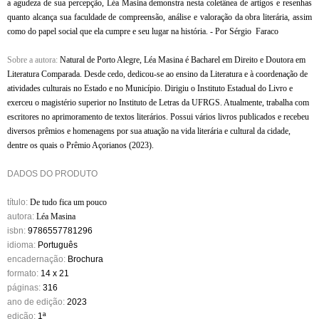
a agudeza de sua percepção, Léa Masina demonstra nesta coletânea de artigos e resenhas
quanto alcança sua faculdade de compreensão, análise e valoração da obra literária, assim
como do papel social que ela cumpre e seu lugar na história. - Por Sérgio Faraco
Sobre a autora:
Natural de Porto Alegre, Léa Masina é Bacharel em Direito e Doutora em
Literatura Comparada. Desde cedo, dedicou-se ao ensino da Literatura e à coordenação de
atividades culturais no Estado e no Município. Dirigiu o Instituto Estadual do Livro e
exerceu o magistério superior no Instituto de Letras da UFRGS. Atualmente, trabalha com
escritores no aprimoramento de textos literários. Possui vários livros publicados e recebeu
diversos prêmios e homenagens por sua atuação na vida literária e cultural da cidade,
dentre os quais o Prêmio Açorianos (2023).
DADOS DO PRODUTO
título:
De tudo fica um pouco
autora:
Léa Masina
isbn:
9786557781296
idioma:
Português
encadernação:
Brochura
formato:
14 x 21
páginas:
316
ano de edição:
2023
edição:
1ª