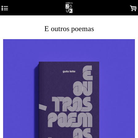
4
.
E outros poemas