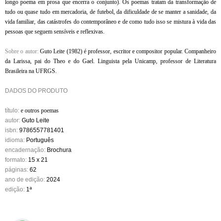
longo poema em prosa que encerra o conjunto). Os poemas tratam da transformação de
tudo ou quase tudo em mercadoria, de futebol, da dificuldade de se manter a sanidade, da
vida familiar, das catástrofes do contemporâneo e de como tudo isso se mistura à vida das
pessoas que seguem sensíveis e reflexivas.
Sobre o autor:
Guto Leite (1982) é professor, escritor e compositor popular. Companheiro
da Larissa, pai do Theo e do Gael. Linguista pela Unicamp, professor de Literatura
Brasileira na UFRGS.
DADOS DO PRODUTO
título:
e outros poemas
autor:
Guto Leite
isbn:
9786557781401
idioma:
Português
encadernação:
Brochura
formato:
15 x 21
páginas:
62
ano de edição:
2024
edição:
1ª