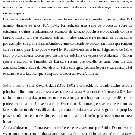
autora o conceito de niilista não tem nada de depreciativo em si mesmo, ao contrário, o
niilismo é visto como um momento inevitável na dialética da transformação da sociedade
russa da época.
O enredo da novela baseia-se em um evento real, no assim chamado Julgamento dos 193
quando, durante os anos 1877-1878, foi realizada uma série de processos sobre os
estudantes e outros revolucionários acusados de agitação populista e propaganda contra o
Império Russo. Entre os acusados estavam muitos amigos e até parentes de Sôfia, como
por exemplo, sua prima Natalia Armfeldt, uma conhecida revolucionária russa que rompeu
com seu meio para ir ao povo e servi-lo. Kovaliêvskaia assistiu ao Julgamento de 193 e
ficou profundamente tocada pelo destino da sobrinha da esposa de Aleksandr Púchkin
(poeta e escritor, o fundador da literatura russa), que decidiu se casar com um dos
acusados. Com a ajuda de Dostoiévski, Sôfia conseguiu permissão para o casamento e foi
exatamente este fato real que a inspirou escrever a novela A niilista.
Sobre a autora:
Sôfia Kovaliêvskaia (1850-1891) é conhecida no mundo inteiro como a
primeira mulher matemática russa a ser nomeada para a Academia de Ciências da Rússia e
também como uma das primeiras mulheres a ocupar um importante cargo acadêmico de
professora titular na Universidade de Estocolmo. E poucas pessoas conhecem outras
facetas do talento de Kovaliêvskaia, que durante toda a sua vida, segundo as próprias
palavras, não conseguiu decidir pelo que tinha mais inclinação: pela matemática ou pela
literatura.
Ainda adolescente, a futura escritora conheceu e se apaixonou por Fiódor Dostoiévski e
vivenciou o seu primeiro drama amoroso quando o seu ídolo literário chegou a fazer