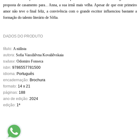
proposta de casamento para... Anna, a sua irmã mais velha. Apesar de que este primeiro
amor não teve o final feliz, a convivência com o grande escritor influenciou bastante a
formação do talento literário de Sôfia.
DADOS DO PRODUTO
título:
A niilista
autora:
Sofia Vassiliêvna Kovaliêvskaia
tradutor:
Odomiro Fonseca
isbn:
9786557781500
idioma:
Português
encadernação:
Brochura
formato:
14 x 21
páginas:
188
ano de edição:
2024
edição:
1ª