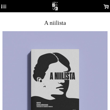
4
.
A niilista