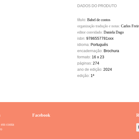
DADOS DO PRODUTO
título:
Babel de contos
organização tradução e notas:
Carlos Freir
editor convidado:
Daniela Dago
isbn:
9786557781xxx
idioma:
Português
encadernação:
Brochura
formato:
16 x 23
páginas:
274
ano de edição:
2024
edição:
1ª
s
Facebook
R
 em conta
ro