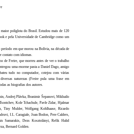
re
 maior poliglota do Brasil. Estudou mais de 120
Book e pela Universidade de Cambridge como um
no período em que morou na Bolívia, na década de
r contato com idiomas.
ho de Freire, que morreu antes de ver o trabalho
e entregou uma enorme pasta a Daniel Dago, amigo
 bateu tudo no computador, cotejou com várias
 diversas naturezas (Freire pula uma frase em
odas as biografias dos autores.
hin, Andrej Plávka, Branimir Šepanovi, Mikhailo
sontchev, Kole Tchachule, Pavle Zidar, Hjalmar
gh, Tiny Mulder, Wolfgang Kohlhaase, Ricardo
ruvi, I.L. Caragiale, Joan Bodon, Pere Calders,
is Samarakis, Dezs Kosztolányi, Refik Halid
za, Bernard Golden.