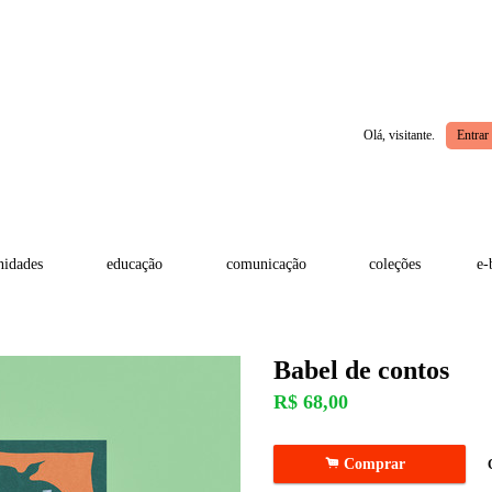
Olá, visitante.
Entrar
idades
educação
comunicação
coleções
e-
Babel de contos
R$
68,00
.
Comprar