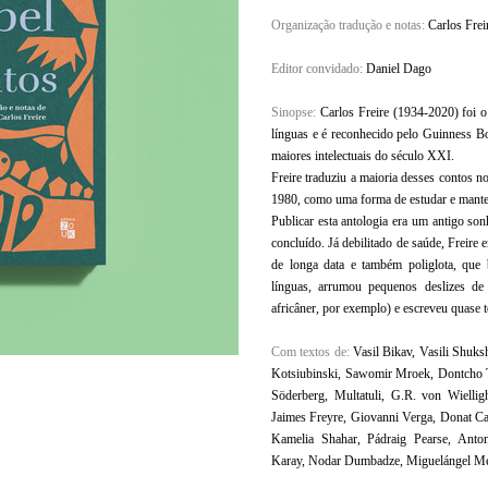
Organização tradução e notas:
Carlos Frei
Editor convidado:
Daniel Dago
Sinopse:
Carlos Freire (1934-2020) foi o
línguas e é reconhecido pelo Guinness 
maiores intelectuais do século XXI.
Freire traduziu a maioria desses contos 
1980, como uma forma de estudar e mante
Publicar esta antologia era um antigo son
concluído. Já debilitado de saúde, Freir
de longa data e também poliglota, que
línguas, arrumou pequenos deslizes de
africâner, por exemplo) e escreveu quase t
Com textos de:
Vasil Bikav, Vasili Shuks
Kotsiubinski, Sawomir Mroek, Dontcho T
Söderberg, Multatuli, G.R. von Wielli
Jaimes Freyre, Giovanni Verga, Donat Cad
Kamelia Shahar, Pádraig Pearse, Anton
Karay, Nodar Dumbadze, Miguelángel Me