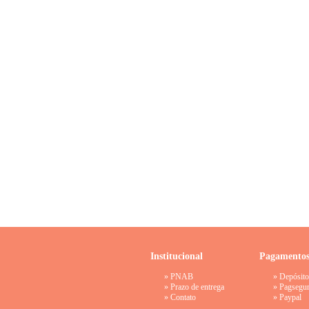
Institucional
Pagamento
»
PNAB
» Depósito
»
Prazo de entrega
»
Pagsegu
»
Contato
»
Paypal