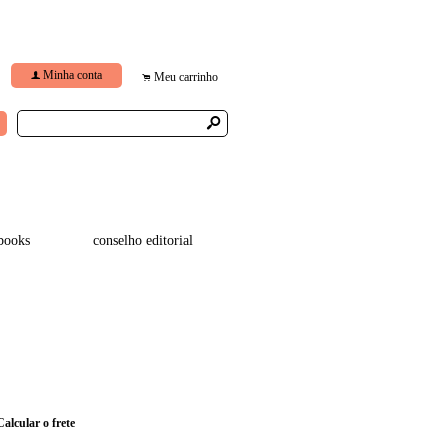
Minha conta
f
Meu carrinho
.
s
books
conselho editorial
Calcular o frete