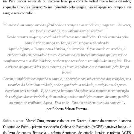
ira. Para decidir se resiste ou deixa-se levar pela corrente virtual que a todos dissolve,
enquanto Cronos sussurra: “o mal cometido pelo sangue não se apaga no Tempo e em
sangue será cobrado”.
"
O medo é um campo arado e fértil onde as crenças e os vaticínios prosperam. Às vezes,
por forças estranhas, tais vaticínios até se realizam.
Desde remotas origens, a credulidade alimenta uma maldição. O mal cometido pelo
sangue não se apaga no Tempo e em sangue será cobrado.
Igual e infinito, o Tempo, nesta história, é subvertido. É fracionado em trechos, é
embaralhado em passado e futuro, é secionado em breves intervalos que, em vez de
confirmarem a sua divisibilidade, acabam por ressaltar a sua infinitude intangível. Fica
a certeza de que as vidas (e as mortes), os fatos, as coisas é que transitam pelo Tempo
imóvel.
Porém, a maldição acompanha o sangue, e sobrevive nos subterrâneos das relações, nos
socavões da baixa humanidade, onde a ganância, a vaidade, a traição e o desprezo
exercitam seus punhais. E, se o tempo humano não existe, se o tempo é mera invenção
dos relógios, dos calendários, da memória, então a maldição remota, distante, perdida
no tempo, se realizará. Agora. Esta noite. Esta é a noite em que tudo começa."
-
por
Roberto Schaan Ferreira.
Sobre o autor:
Marcel Citro, mestre e doutor em Direito, é autor do romance histórico
Outonos de Fogo
- prêmio Associação Gaúcha de Escritores (AGES) narrativa longa - e
do livro de contos
Travessia
- prêmio Açorianos de criação literária e prêmio AGES