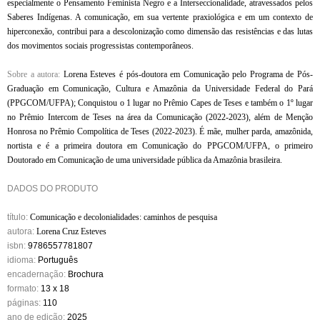
especialmente o Pensamento Feminista Negro e a Interseccionalidade, atravessados pelos
Saberes Indígenas. A comunicação, em sua vertente praxiológica e em um contexto de
hiperconexão, contribui para a descolonização como dimensão das resistências e das lutas
dos movimentos sociais progressistas contemporâneos.
Sobre a autora:
Lorena Esteves é pós-doutora em Comunicação pelo Programa de Pós-
Graduação em Comunicação, Cultura e Amazônia da Universidade Federal do Pará
(PPGCOM/UFPA); Conquistou o 1 lugar no Prêmio Capes de Teses e também o 1º lugar
no Prêmio Intercom de Teses na área da Comunicação (2022-2023), além de Menção
Honrosa no Prêmio Compolítica de Teses (2022-2023). É mãe, mulher parda, amazônida,
nortista e é a primeira doutora em Comunicação do PPGCOM/UFPA, o primeiro
Doutorado em Comunicação de uma universidade pública da Amazônia brasileira.
DADOS DO PRODUTO
título:
Comunicação e decolonialidades: caminhos de pesquisa
autora:
Lorena Cruz Esteves
isbn:
9786557781807
idioma:
Português
encadernação:
Brochura
formato:
13 x 18
páginas:
110
ano de edição:
2025