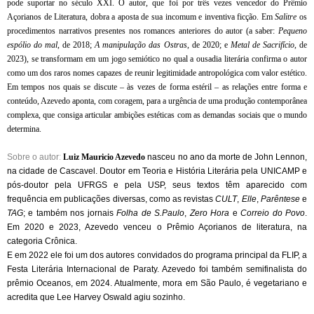
pode suportar no século XXI. O autor, que foi por três vezes vencedor do Prêmio
Açorianos de Literatura, dobra a aposta de sua incomum e inventiva ficção. Em
Salitre
os
procedimentos narrativos presentes nos romances anteriores do autor (a saber:
Pequeno
espólio do mal
, de 2018;
A manipulação das Ostras
, de 2020; e
Metal de Sacrifício
, de
2023), se transformam em um jogo semiótico no qual a ousadia literária confirma o autor
como um dos raros nomes capazes de reunir legitimidade antropológica com valor estético.
Em tempos nos quais se discute – às vezes de forma estéril – as relações entre forma e
conteúdo, Azevedo aponta, com coragem, para a urgência de uma produção contemporânea
complexa, que consiga articular ambições estéticas com as demandas sociais que o mundo
determina.
Sobre o autor
:
Luiz Mauricio Azevedo
nasceu no ano da morte de John Lennon,
na cidade de Cascavel. Doutor em Teoria e História Literária pela UNICAMP e
pós-doutor pela UFRGS e pela USP, seus textos têm aparecido com
frequência em publicações diversas, como as revistas
CULT
,
Elle
,
Parêntese
e
TAG
; e também nos jornais
Folha de S.Paulo
,
Zero Hora
e
Correio do Povo
.
Em 2020 e 2023, Azevedo venceu o Prêmio Açorianos de literatura, na
categoria Crônica.
E em 2022 ele foi um dos autores convidados do programa principal da FLIP, a
Festa Literária Internacional de Paraty. Azevedo foi também semifinalista do
prêmio Oceanos, em 2024. Atualmente, mora em São Paulo, é vegetariano e
acredita que Lee Harvey Oswald agiu sozinho.