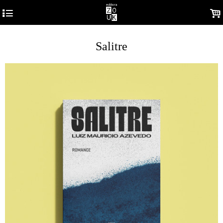
4
.
Salitre