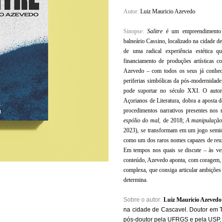
Autor:
Luiz Mauricio Azevedo
Sinopse:
Salitre
é um empreendimento 
balneário Cassino, localizado na cidade d
de uma radical experiência estética q
financiamento de produções artísticas
Azevedo – com todos os seus já conheci
periferias simbólicas da pós-modernidade t
pode suportar no século XXI. O autor
Açorianos de Literatura, dobra a aposta
procedimentos narrativos presentes nos 
espólio do mal
, de 2018;
A manipulação
2023), se transformam em um jogo semióti
como um dos raros nomes capazes de reuni
Em tempos nos quais se discute – às vez
conteúdo, Azevedo aponta, com coragem,
complexa, que consiga articular ambiçõe
determina.
Sobre o autor
:
Luiz Mauricio Azevedo
na cidade de Cascavel. Doutor em T
pós-doutor pela UFRGS e pela USP, 