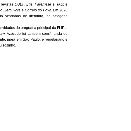
 revistas
CULT
,
Elle
,
Parêntese
e
TAG
; e
lo
,
Zero Hora
e
Correio do Povo
. Em 2020
 Açorianos de literatura, na categoria
nvidados do programa principal da FLIP, a
raty. Azevedo foi também semifinalista do
nte, mora em São Paulo, é vegetariano e
u sozinho.