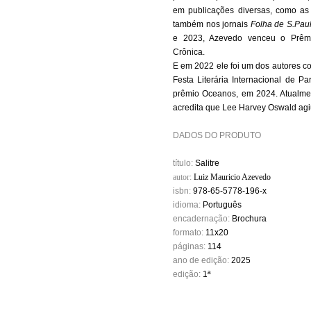
em publicações diversas, como as
também nos jornais
Folha de S.Pau
e 2023, Azevedo venceu o Prêmio
Crônica.
E em 2022 ele foi um dos autores co
Festa Literária Internacional de Pa
prêmio Oceanos, em 2024. Atualme
acredita que Lee Harvey Oswald agi
DADOS DO PRODUTO
título:
Salitre
autor:
Luiz Mauricio Azevedo
isbn:
978-65-5778-196-x
idioma:
Português
encadernação:
Brochura
formato:
11x20
páginas:
114
ano de edição:
2025
edição:
1
ª