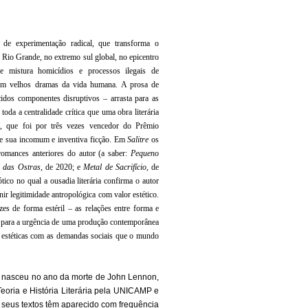
de experimentação radical, que transforma o
e Rio Grande, no extremo sul global, no epicentro
ue mistura homicídios e processos ilegais de
 com velhos dramas da vida humana. A prosa de
dos componentes disruptivos – arrasta para as
oda a centralidade crítica que uma obra literária
, que foi por três vezes vencedor do Prêmio
 de sua incomum e inventiva ficção. Em
Salitre
os
romances anteriores do autor (a saber:
Pequeno
 das Ostras
, de 2020; e
Metal de Sacrifício
, de
co no qual a ousadia literária confirma o autor
r legitimidade antropológica com valor estético.
es de forma estéril – as relações entre forma e
 para a urgência de uma produção contemporânea
s estéticas com as demandas sociais que o mundo
nasceu no ano da morte de John Lennon,
eoria e História Literária pela UNICAMP e
seus textos têm aparecido com frequência