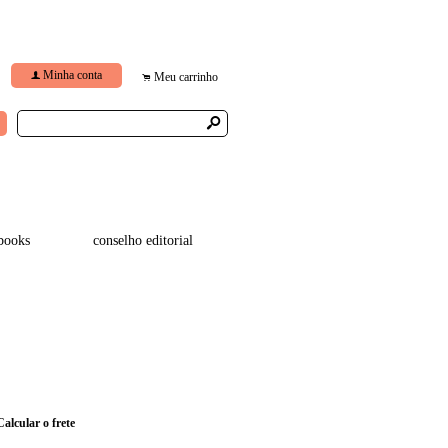
Minha conta
f
Meu carrinho
.
s
books
conselho editorial
Calcular o frete