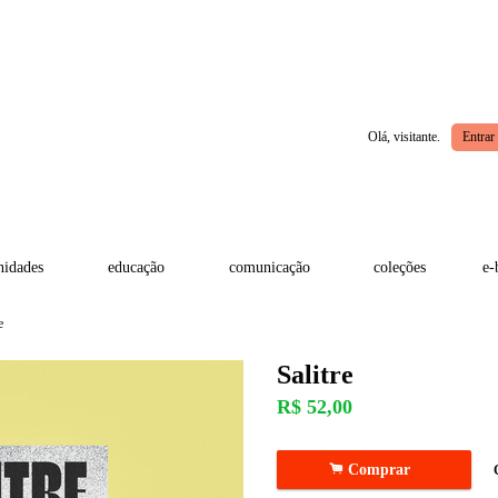
Olá, visitante.
Entrar
idades
educação
comunicação
coleções
e-
e
Salitre
R$
52,00
.
Comprar