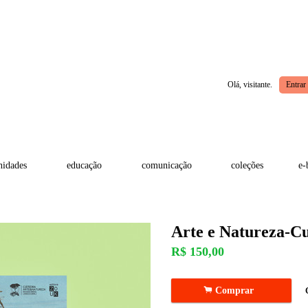
Olá, visitante.
Entrar
idades
educação
comunicação
coleções
e-
Arte e Natureza-Cu
R$
150,00
.
Comprar