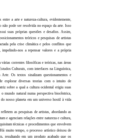
 entre a arte e natureza-cultura, evidentemente,
 não pode ser resolvida no espaço da arte. Isso
sui suas próprias questões e desafios. Assim,
posicionamentos teóricos e pesquisas de artistas
ctada pela crise climática e pelos conflitos que
 impelindo-nos a repensar valores e a própria
várias correntes filosóficas e teóricas, nas áreas
Estudos Culturais, com interfaces na Linguística,
da Arte. Os textos sinalizam questionamentos e
e explorar diversas teorias com o intuito de
iz sobre a qual a cultura ocidental erigiu suas
 o mundo natural numa perspectiva biocêntrica,
e do nosso planeta em um universo hostil à vida
refletem as pesquisas de artistas, abordando as
tam e agenciam relações entre natureza e cultura,
requisitam técnicas e procedimentos que envolvem
. Há muito tempo, o processo artístico deixou de
m, resultando em um produto acabado que os