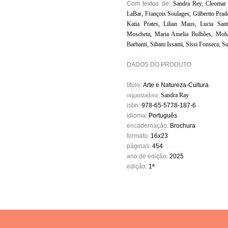
Com textos de:
Sandra Rey, Cleomar 
LaBar, François Soulages, Gilbertto Pra
Katia Prates, Lilian Maus, Lucia Sant
Moscheta, Maria Amelia Bulhões, Moha
Barbanti, Siham Issami, Síssi Fonseca, Su
DADOS DO PRODUTO
título:
Arte e Natureza-Cultura
organizadora:
Sandra Ray
isbn:
978-65-5778-187-6
idioma:
Português
encadernação:
Brochura
formato:
16x23
páginas:
454
ano de edição:
2025
edição:
1
ª