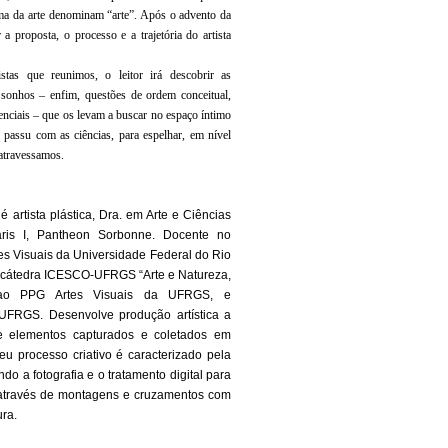
ema da arte denominam “arte”. Após o advento da
 a proposta, o processo e a trajetória do artista
stas que reunimos, o leitor irá descobrir as
 sonhos – enfim, questões de ordem conceitual,
tenciais – que os levam a buscar no espaço íntimo
i passu com as ciências, para espelhar, em nível
atravessamos.
é artista plástica, Dra. em Arte e Ciências
ris I, Pantheon Sorbonne. Docente no
s Visuais da Universidade Federal do Rio
a cátedra ICESCO-UFRGS “Arte e Natureza,
a ao PPG Artes Visuais da UFRGS, e
UFRGS. Desenvolve produção artística a
a e elementos capturados e coletados em
u processo criativo é caracterizado pela
ndo a fotografia e o tratamento digital para
através de montagens e cruzamentos com
ura.