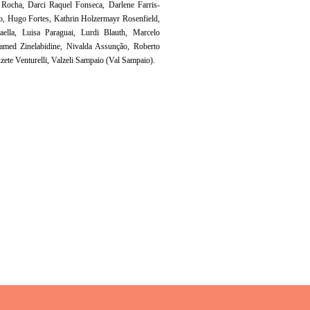
Rocha, Darci Raquel Fonseca, Darlene Farris-
do, Hugo Fortes, Kathrin Holzermayr Rosenfield,
aella, Luisa Paraguai, Lurdi Blauth, Marcelo
med Zinelabidine, Nivalda Assunção, Roberto
zete Venturelli, Valzeli Sampaio (Val Sampaio).