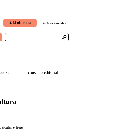
Minha conta
f
Meu carrinho
.
s
books
conselho editorial
ltura
Calcular o frete