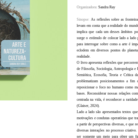
Organizadora:
Sandra Ray
Sinopse:
As reflexões sobre as fronteiras
levam em conta que a realidade do mundo
implica que cada um desses âmbitos pos
surge o estímulo de colocar lado a lado 
para interrogar sobre como a arte é impa
eclodem em diversos pontos do planeta,
realidade.
O livro apresenta reflexões que percorrem 
de Filosofia, Sociologia, Antropologia e 
Semiótica, Ecosofia, Teoria e Crítica 
problematizam posicionamentos a fim d
reposicionar o foco no humano como matr
bases. Reconsiderar nossas relações com
centrada na vida, é reconhecer a raridad
(Glaiser, 2024).
Lado a lado são apresentados textos que 
motivações e condutas operatórias que tra
a partir de perspectivas diversas, e que 
diversas interações no processo criativo
ser somente um meio para obter um fi