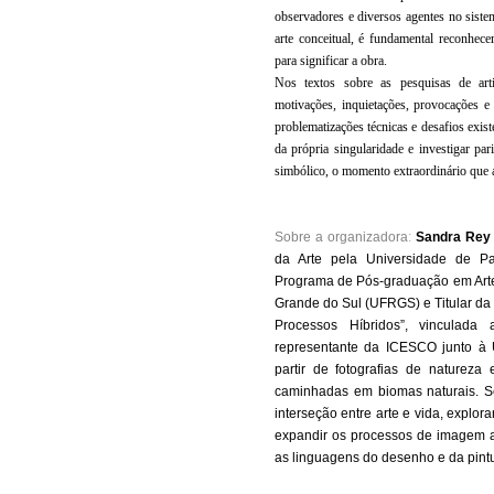
observadores e diversos agentes no sist
arte conceitual, é fundamental reconhecer
para significar a obra.
Nos textos sobre as pesquisas de arti
motivações, inquietações, provocações e
problematizações técnicas e desafios exis
da própria singularidade e investigar par
simbólico, o momento extraordinário que 
Sobre a organizadora
:
Sandra Rey
da Arte pela Universidade de Pa
Programa de Pós-graduação em Arte
Grande do Sul (UFRGS) e Titular d
Processos Híbridos”, vinculad
representante da ICESCO junto à 
partir de fotografias de naturez
caminhadas em biomas naturais. Se
interseção entre arte e vida, explora
expandir os processos de imagem 
as linguagens do desenho e da pint