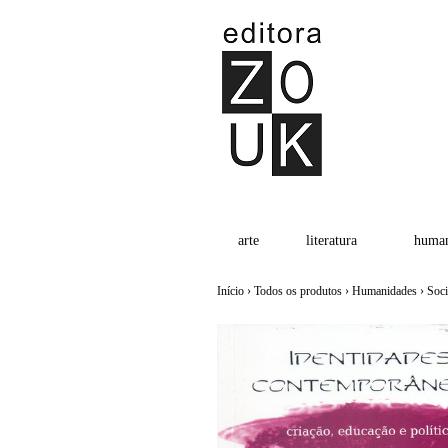
arte
literatura
human
Início
›
Todos os produtos
›
Humanidades
›
Soci