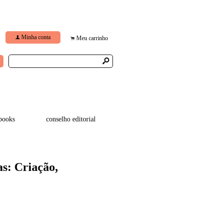
Minha conta
f
Meu carrinho
.
s
books
conselho editorial
s: Criação,