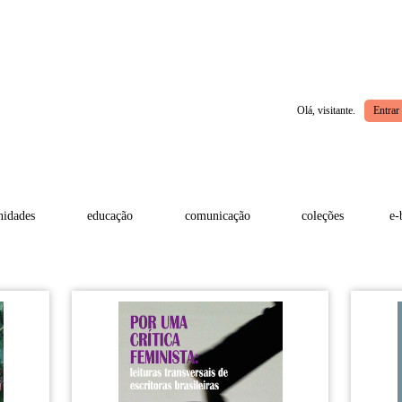
Olá, visitante.
Entrar
idades
educação
comunicação
coleções
e-