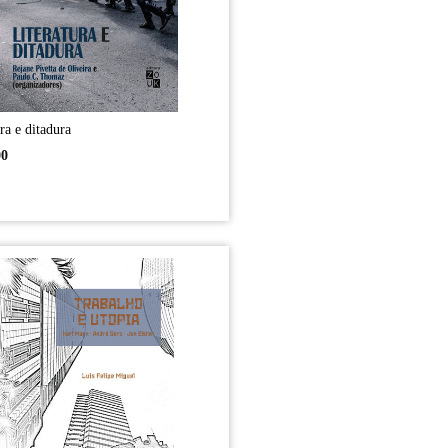
ra e ditadura
00