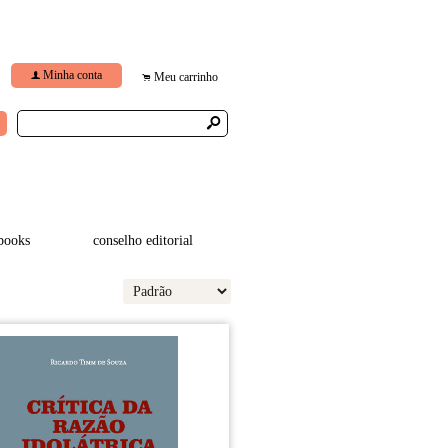
Minha conta
f
Meu carrinho
.
s
books
conselho editorial