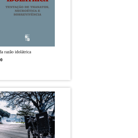
da razão idolátrica
00