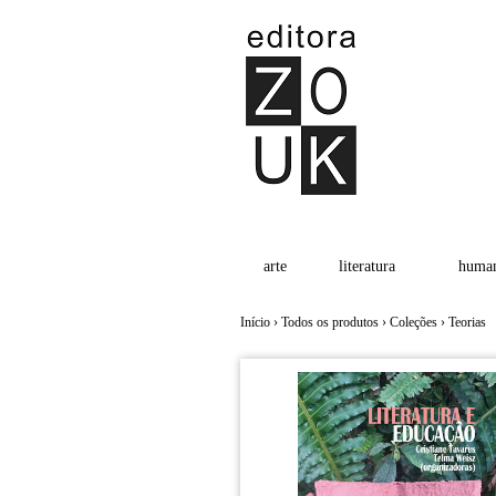
arte
literatura
human
Início
›
Todos os produtos
›
Coleções
›
Teorias