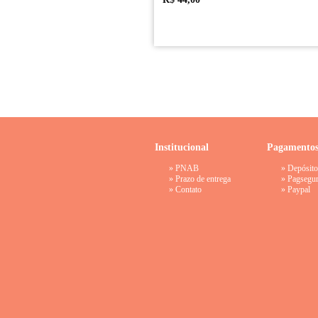
Institucional
Pagamento
»
PNAB
» Depósito
»
Prazo de entrega
»
Pagsegu
»
Contato
»
Paypal