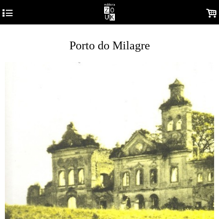
4
.
Porto do Milagre