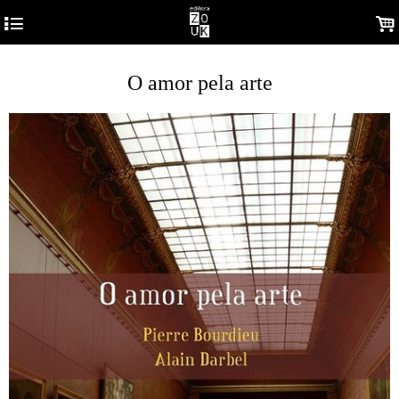
4
.
O amor pela arte