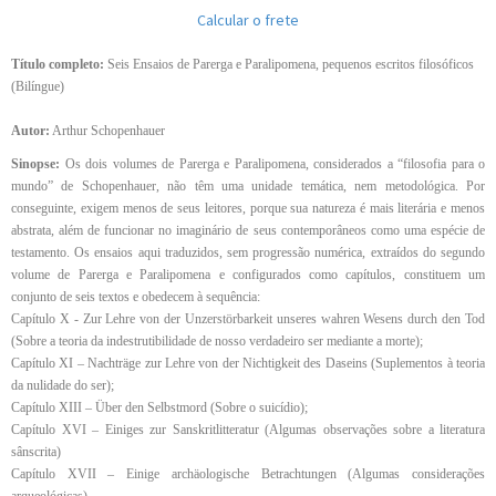
Calcular o frete
Título completo:
Seis Ensaios de Parerga e Paralipomena, pequenos escritos filosóficos
(Bilíngue)
Autor:
Arthur Schopenhauer
Sinopse:
Os dois volumes de Parerga e Paralipomena, considerados a “filosofia para o
mundo” de Schopenhauer, não têm uma unidade temática, nem metodológica. Por
conseguinte, exigem menos de seus leitores, porque sua natureza é mais literária e menos
abstrata, além de funcionar no imaginário de seus contemporâneos como uma espécie de
testamento. Os ensaios aqui traduzidos, sem progressão numérica, extraídos do segundo
volume de Parerga e Paralipomena e configurados como capítulos, constituem um
conjunto de seis textos e obedecem à sequência:
Capítulo X - Zur Lehre von der Unzerstörbarkeit unseres wahren Wesens durch den Tod
(Sobre a teoria da indestrutibilidade de nosso verdadeiro ser mediante a morte);
Capítulo XI – Nachträge zur Lehre von der Nichtigkeit des Daseins (Suplementos à teoria
da nulidade do ser);
Capítulo XIII – Über den Selbstmord (Sobre o suicídio);
Capítulo XVI – Einiges zur Sanskritlitteratur (Algumas observações sobre a literatura
sânscrita)
Capítulo XVII – Einige archäologische Betrachtungen (Algumas considerações