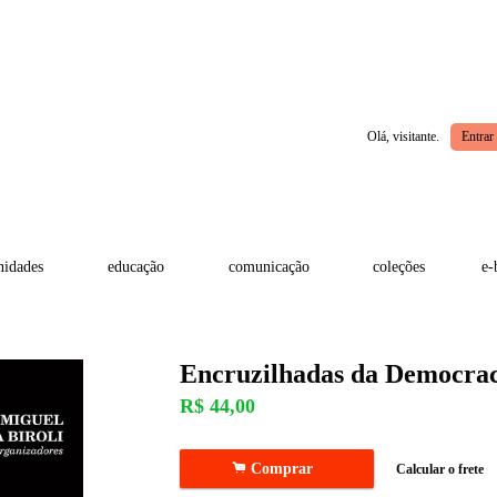
Olá, visitante.
Entrar
idades
educação
comunicação
coleções
e-
Encruzilhadas da Democra
R$
44,00
.
Comprar
Calcular o frete