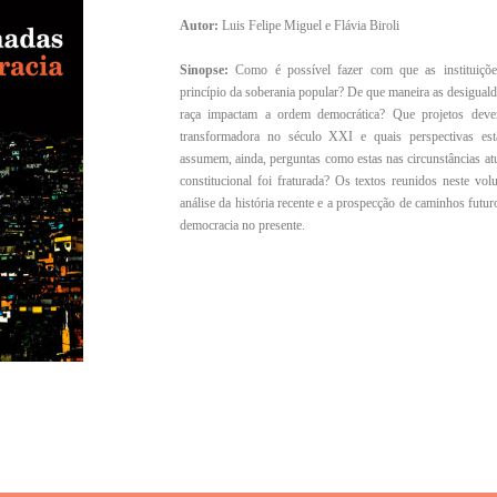
Autor:
Luis Felipe Miguel e Flávia Biroli
Sinopse:
Como é possível fazer com que as instituições
princípio da soberania popular? De que maneira as desiguald
raça impactam a ordem democrática? Que projetos devem
transformadora no século XXI e quais perspectivas es
assumem, ainda, perguntas como estas nas circunstâncias at
constitucional foi fraturada? Os textos reunidos neste volu
análise da história recente e a prospecção de caminhos futuro
democracia no presente.