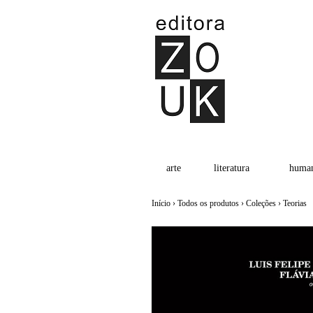
arte
literatura
human
Início
›
Todos os produtos
›
Coleções
›
Teorias