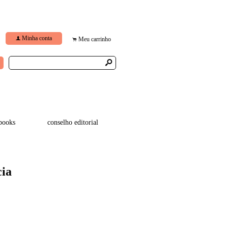
Minha conta
f
Meu carrinho
.
s
books
conselho editorial
cia