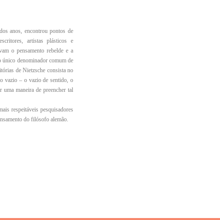
 dos anos, encontrou pontos de
critores, artistas plásticos e
avam o pensamento rebelde e a
z o único denominador comum de
itórias de Nietzsche consista no
o vazio – o vazio de sentido, o
r uma maneira de preencher tal
mais respeitáveis pesquisadores
ensamento do filósofo alemão.