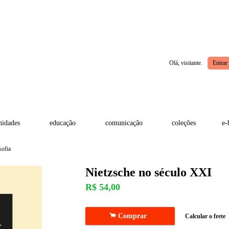
Olá, visitante.
Entrar
idades
educação
comunicação
coleções
e-
sofia
Nietzsche no século XXI
R$
54,00
.
Comprar
Calcular o frete