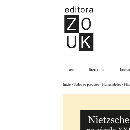
arte
literatura
human
Início
›
Todos os produtos
›
Humanidades
›
Filo