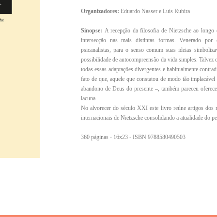
Organizadores:
Eduardo Nasser e Luís Rubira
Sinopse:
A recepção da filosofia de Nietzsche ao longo
intersecção nas mais distintas formas. Venerado por es
psicanalistas, para o senso comum suas ideias simboliz
possibilidade de autocompreensão da vida simples. Talve
todas essas adaptações divergentes e habitualmente contrad
fato de que, aquele que constatou de modo tão implacável 
abandono de Deus do presente –, também pareceu oferece
lacuna.
No alvorecer do século XXI este livro reúne artigos dos 
internacionais de Nietzsche consolidando a atualidade do p
360 páginas - 16x23 - ISBN 9788580490503