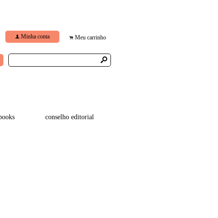
Minha conta
f
Meu carrinho
.
s
books
conselho editorial