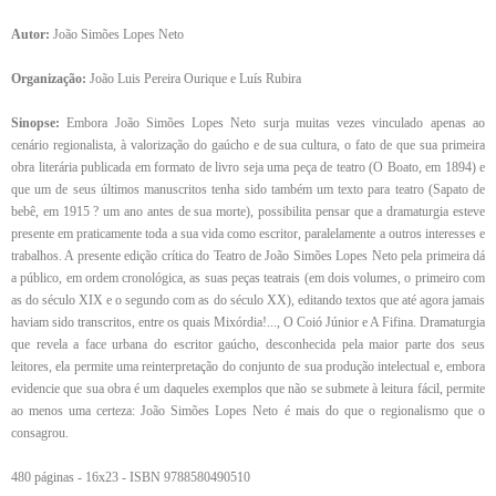
Autor:
João Simões Lopes Neto
Organização:
João Luis Pereira Ourique e Luís Rubira
Sinopse:
Embora João Simões Lopes Neto surja muitas vezes vinculado apenas ao
cenário regionalista, à valorização do gaúcho e de sua cultura, o fato de que sua primeira
obra literária publicada em formato de livro seja uma peça de teatro (O Boato, em 1894) e
que um de seus últimos manuscritos tenha sido também um texto para teatro (Sapato de
bebê, em 1915 ? um ano antes de sua morte), possibilita pensar que a dramaturgia esteve
presente em praticamente toda a sua vida como escritor, paralelamente a outros interesses e
trabalhos. A presente edição crítica do Teatro de João Simões Lopes Neto pela primeira dá
a público, em ordem cronológica, as suas peças teatrais (em dois volumes, o primeiro com
as do século XIX e o segundo com as do século XX), editando textos que até agora jamais
haviam sido transcritos, entre os quais Mixórdia!..., O Coió Júnior e A Fifina. Dramaturgia
que revela a face urbana do escritor gaúcho, desconhecida pela maior parte dos seus
leitores, ela permite uma reinterpretação do conjunto de sua produção intelectual e, embora
evidencie que sua obra é um daqueles exemplos que não se submete à leitura fácil, permite
ao menos uma certeza: João Simões Lopes Neto é mais do que o regionalismo que o
consagrou.
480 páginas - 16x23 - ISBN 9788580490510