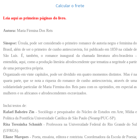
Calcular o frete
Leia aqui as primeiras páginas do livro.
Autora:
Maria Firmina Dos Reis
Sinopse:
Úrsula, pode ser considerado o primeiro romance de autoria negra e feminina do
Brasil, além de ser o primeiro de cunho antiescravista, foi publicado em 1859 na cidade de
São Luís. É, também, o romance inaugural da chamada literatura afro-brasileira –
entendida, aqui, como a produção literária afrodescendente que tematiza a negritude a partir
de uma perspectiva própria.
Organizado em vinte capítulos, pode ser dividido em quatro momentos distintos. Mas é na
quarta parte, que se nota a riqueza do romance de cunho antiescravista, através de uma
solidariedade particular de Maria Firmina dos Reis para com os oprimidos, em especial as
mulheres e os africanos e afrodescendentes escravizados.
Inclui textos de:
Rafael Balseiro Zin
- Sociólogo e pesquisador do Núcleo de Estudos em Arte, Mídia e
Política da Pontifícia Universidade Católica de São Paulo (Neamp/PUC-SP).
Rita Terezinha Schmidt
- Professora na Universidade Federal do Rio Grande do Sul
(UFRGS).
Eliane Marques
- Poeta, ensaísta, editora e roteirista. Coordenadora da Escola de Poesia;