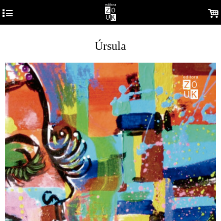
4
.
Úrsula