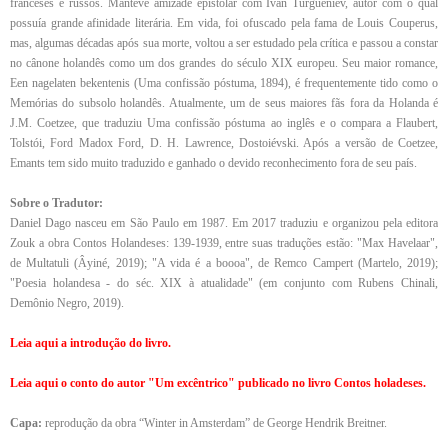
franceses e russos. Manteve amizade epistolar com Ivan Turguêniev, autor com o qual
possuía grande afinidade literária. Em vida, foi ofuscado pela fama de Louis Couperus,
mas, algumas décadas após sua morte, voltou a ser estudado pela crítica e passou a constar
no cânone holandês como um dos grandes do século XIX europeu. Seu maior romance,
Een nagelaten bekentenis (Uma confissão póstuma, 1894), é frequentemente tido como o
Memórias do subsolo holandês. Atualmente, um de seus maiores fãs fora da Holanda é
J.M. Coetzee, que traduziu Uma confissão póstuma ao inglês e o compara a Flaubert,
Tolstói, Ford Madox Ford, D. H. Lawrence, Dostoiévski. Após a versão de Coetzee,
Emants tem sido muito traduzido e ganhado o devido reconhecimento fora de seu país.
Sobre o Tradutor:
Daniel Dago nasceu em São Paulo em 1987. Em 2017 traduziu e organizou pela editora
Zouk a obra Contos Holandeses: 139-1939, entre suas traduções estão: "Max Havelaar",
de Multatuli (Âyiné, 2019); "A vida é a boooa", de Remco Campert (Martelo, 2019);
"Poesia holandesa - do séc. XIX à atualidade" (em conjunto com Rubens Chinali,
Demônio Negro, 2019).
Leia aqui a introdução do livro.
Leia aqui o conto do autor "Um excêntrico" publicado no livro Contos holadeses.
Capa:
reprodução da obra “Winter in Amsterdam” de George Hendrik Breitner.