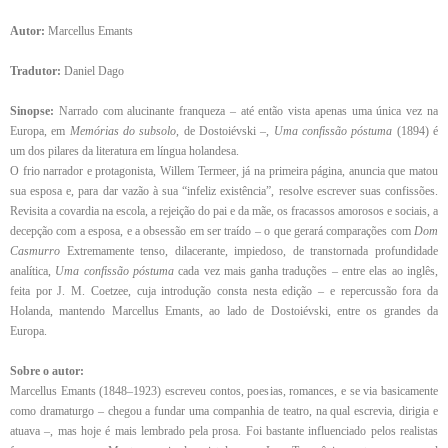
Autor:
Marcellus Emants
Tradutor:
Daniel Dago
Sinopse:
Narrado com alucinante franqueza – até então vista apenas uma única vez na
Europa, em
Memórias do subsolo
, de Dostoiévski –,
Uma confissão póstuma
(1894) é
um dos pilares da literatura em língua holandesa.
O frio narrador e protagonista, Willem Termeer, já na primeira página, anuncia que matou
sua esposa e, para dar vazão à sua “infeliz existência”, resolve escrever suas confissões.
Revisita a covardia na escola, a rejeição do pai e da mãe, os fracassos amorosos e sociais, a
decepção com a esposa, e a obsessão em ser traído – o que gerará comparações com
Dom
Casmurro
Extremamente tenso, dilacerante, impiedoso, de transtornada profundidade
analítica,
Uma confissão póstuma
cada vez mais ganha traduções – entre elas ao inglês,
feita por J. M. Coetzee, cuja introdução consta nesta edição – e repercussão fora da
Holanda, mantendo Marcellus Emants, ao lado de Dostoiévski, entre os grandes da
Europa.
Sobre o autor:
Marcellus Emants (1848–1923) escreveu contos, poesias, romances, e se via basicamente
como dramaturgo – chegou a fundar uma companhia de teatro, na qual escrevia, dirigia e
atuava –, mas hoje é mais lembrado pela prosa. Foi bastante influenciado pelos realistas