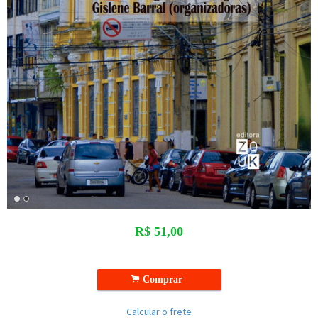
R$
51,00
.
Comprar
Calcular o frete