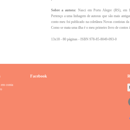
Sobre a autora:
Nasci em Porto Alegre (RS), em 198
Pertenço a uma linhagem de autoras que são mais antig
conto meu foi publicado na coletânea Novas contistas da l
Como se mata uma ilha é o meu primeiro livro de contos i
13x18 - 80 páginas - ISBN 978-85-8049-093-0
s
Facebook
R
 em conta
ro