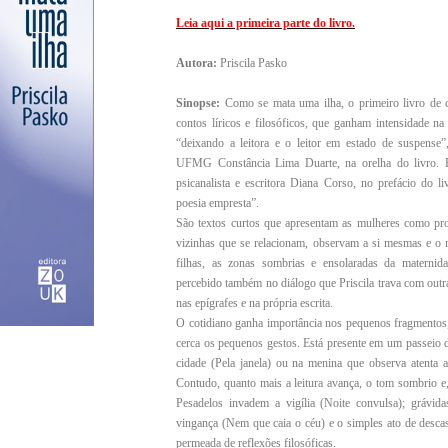
Leia aqui a primeira parte do livro.
Autora:
Priscila Pasko
Sinopse:
Como se mata uma ilha, o primeiro livro de c
contos líricos e filosóficos, que ganham intensidade na
“deixando a leitora e o leitor em estado de suspense
UFMG Constância Lima Duarte, na orelha do livro. Pri
psicanalista e escritora Diana Corso, no prefácio do li
poesia empresta”.
São textos curtos que apresentam as mulheres como prota
vizinhas que se relacionam, observam a si mesmas e o
filhas, as zonas sombrias e ensolaradas da maternid
percebido também no diálogo que Priscila trava com outra
nas epígrafes e na própria escrita.
O cotidiano ganha importância nos pequenos fragmentos,
cerca os pequenos gestos. Está presente em um passeio d
cidade (Pela janela) ou na menina que observa atenta a 
Contudo, quanto mais a leitura avança, o tom sombrio e,
Pesadelos invadem a vigília (Noite convulsa); grávi
vingança (Nem que caia o céu) e o simples ato de descas
permeada de reflexões filosóficas.