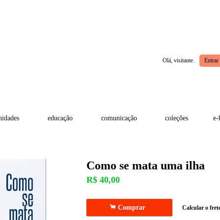
Olá, visitante.
Entrar
idades
educação
comunicação
coleções
e-
Como se mata uma ilha
R$
40,00
.
Comprar
Calcular o fret