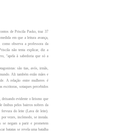
ontos de Priscila Pasko, traz 37
 medida em que a leitura avança,
”, como observa a professora da
scila não tenta explicar, diz a
vro, “apela à sabedoria que só a
gonistas: são tias, avós, irmãs,
 mundo. Ali também estão mães e
ade. A relação entre mulheres é
s escritoras, sotaques percebidos
 deixando evidente o lirismo que
e ônibus pelos bairros nobres da
fervura do leite (Lava de leite).
 por vezes, incômodo, se instala.
das se negam a parir e prometem
car batatas se revela uma batalha