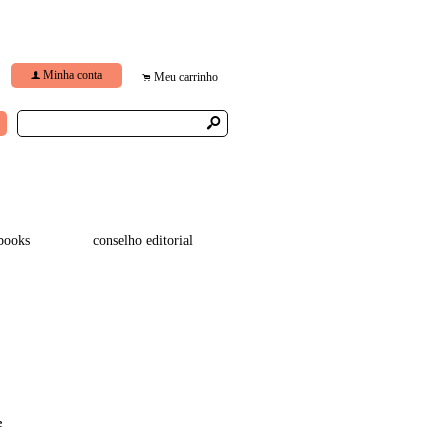
Minha conta
f
Meu carrinho
.
s
books
conselho editorial
e