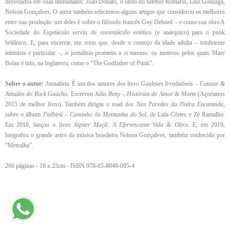
desvelados em suas intimidades: João Donato, o ídolo do futebol Romário, Luiz Gonzaga,
Nelson Gonçalves. O autor também selecionou alguns artigos que considerou os melhores
entre sua produção: um deles é sobre o filósofo francês Guy Debord – e como sua obra A
Sociedade do Espetáculo serviu de sustentáculo estético (e anárquico) para o punk
britânico. E, para encerrar, um texto que, desde o começo da idade adulta – totalmente
intimista e particular –, o jornalista prometia a si mesmo: os motivos pelos quais Marc
Bolan é tido, na Inglaterra, como o “The Godfather of Punk”.
Sobre o autor:
Jornalista. É um dos autores dos livro
Gauleses Irredutíveis – Causos &
Atitudes do Rock Gaúcho
. Escreveu
Julio Reny – Histórias de Amor & Morte
(Açorianos
2015 de melhor livro). Também dirigiu o road doc
Nas Paredes da Pedra Encantada
,
sobre o álbum
Paêbirú – Caminho da Montanha do Sol
, de Lula Côrtes e Zé Ramalho.
Em 2018, lançou o livro
Júpiter Maçã: A Efervescente Vida & Obra
. E, em 2019,
biografou o grande astro da música brasileira Nelson Gonçalves, também conhecido por
“Metralha”.
260 páginas - 16 x 23cm - ISBN 978-85-8049-095-4