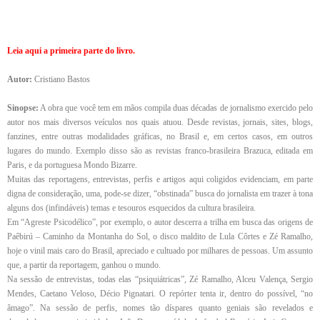
Leia aqui a primeira parte do livro.
Autor:
Cristiano Bastos
Sinopse:
A obra que você tem em mãos compila duas décadas de jornalismo exercido pelo
autor nos mais diversos veículos nos quais atuou. Desde revistas, jornais, sites, blogs,
fanzines, entre outras modalidades gráficas, no Brasil e, em certos casos, em outros
lugares do mundo. Exemplo disso são as revistas franco-brasileira Brazuca, editada em
Paris, e da portuguesa Mondo Bizarre.
Muitas das reportagens, entrevistas, perfis e artigos aqui coligidos evidenciam, em parte
digna de consideração, uma, pode-se dizer, “obstinada” busca do jornalista em trazer à tona
alguns dos (infindáveis) temas e tesouros esquecidos da cultura brasileira.
Em “Agreste Psicodélico”, por exemplo, o autor descerra a trilha em busca das origens de
Paêbirú – Caminho da Montanha do Sol, o disco maldito de Lula Côrtes e Zé Ramalho,
hoje o vinil mais caro do Brasil, apreciado e cultuado por milhares de pessoas. Um assunto
que, a partir da reportagem, ganhou o mundo.
Na sessão de entrevistas, todas elas “psiquiátricas”, Zé Ramalho, Alceu Valença, Sergio
Mendes, Caetano Veloso, Décio Pignatari. O repórter tenta ir, dentro do possível, “no
âmago”. Na sessão de perfis, nomes tão díspares quanto geniais são revelados e