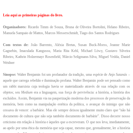
Leia aqui as primeiras páginas do livro.
Organizadores:
Ricardo Timm de Souza, Bruna de Oliveira Bortolini, Helano Ribeiro,
Manuela Sampaio de Mattos, Marcos Messerschmidt, Tiago dos Santos Rodrigues
Com textos de:
João Barrento, Aléxia Bretas, Susan Buck-Morss, Jeanne Marie
Gagnebin, Imaculada Kangussu, Maria Rita Kehl, Michael Löwy, Gustavo Silveira
Ribeiro, Kathrin Holzermayr Rosenfield, Márcio Seligmann-Silva, Miguel Vedda, Daniel
Weidner
Sinopse:
Walter Benjamin foi um profanador da tradição, uma espécie de
Anjo Satanás
–
aquele que carrega rebelião e iluminação profana. Walter Benjamin pode ser pensado como
um rabbi marxista cuja teologia havia se materializado através de sua relação com os
objetos; seu
Medium
era a linguagem, sua força de pervivência: a história, a história dos
excluídos. Assim, Benjamin via na pauperização moderna dos processos de preservação da
memória, bem como na manipulação estética da política, o avançar do inimigo que não
cessava de vencer: a barbárie. Mas ele sempre deixou igualmente muito claro que “não há
documento de cultura que não seja também documento de barbárie”. Disso decorre nosso
ceticismo em relação à história e àqueles que a escreveram. O que nos leva, imediatamente,
ao apelo por uma ética da memória que seja capaz, mesmo que, gestualmente, ler a história