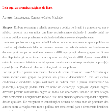
Leia aqui as primeiras páginas do livro.
Autores:
Luiz Augusto Campos e Carlos Machado
Sinopse:
Embora seja antiga a relação entre raça e política no Brasil, é a primeira vez que o
público nacional tem em mãos um livro exclusivamente dedicado à questão racial no
sistema político, mais precisamente dedicado à dinâmica eleitoral e parlamentar.
Basta acompanhar com alguma periodicidade o noticiário para perceber que a política no
Brasil é majoritariamente feita por homens brancos. Se mais da metade dos brasileiros se
declarou preto ou pardo no último censo em 2010, a proporção desses grupos na Câmara
dos Deputados girou em torno de um quarto nas eleições de 2018. Apesar desse déficit
evidente de representatividade racial, apenas recentemente a sub-representação de preto(a)s
e pardo(a)s no Parlamento chamou a atenção do debate público.
Por que pretos e pardos têm menos chances de serem eleitos no Brasil? Medidas que
visem incluir esses grupos na política são justas e democráticas? Uma vez eleitos,
candidatos e candidatas negras costumam se dedicar mais a pautas antirracistas? Só
político(a)s negro(a)s podem falar em nome de eleitore(a)s negro(a)s? Apenas negros
deveriam preferir candidaturas negras ou todos nós deveríamos fazê-lo? Há uma relação
entre democracia e desigualdades raciais? Este livro pretende ajudar a responder a algumas
dessas questões. Ele reorganiza as contribuições de mais de cinco anos de pesquisas dos
autores sobre a relação entre raça e política, um tema central para a democracia brasileira,