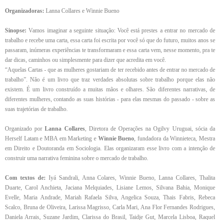
Organizadoras:
Lanna Collares e Winnie Bueno
Sinopse:
Vamos imaginar a seguinte situação: Você está prestes a entrar no mercado de
trabalho e recebe uma carta, essa carta foi escrita por você só que do futuro, muitos anos se
passaram, inúmeras experiências te transformaram e essa carta vem, nesse momento, pra te
dar dicas, caminhos ou simplesmente para dizer que acredita em você.
“Aquelas Cartas - que as mulheres gostariam de ter recebido antes de entrar no mercado de
trabalho”. Não é um livro que traz verdades absolutas sobre trabalho porque elas não
existem. É um livro construído a muitas mãos e olhares. São diferentes narrativas, de
diferentes mulheres, contando as suas histórias - para elas mesmas do passado - sobre as
suas trajetórias de trabalho.
Organizado por
Lanna Collares
, Diretora de Operações na Ogilvy Uruguai, sócia da
Herself Latam e MBA em Marketing e
Winnie Bueno
, fundadora da Winnieteca, Mestra
em Direito e Doutoranda em Sociologia. Elas organizaram esse livro com a intenção de
construir uma narrativa feminina sobre o mercado de trabalho.
Com textos de:
Iyá Sandrali, Anna Colares, Winnie Bueno, Lanna Collares, Thalita
Duarte, Carol Anchieta, Jaciana Melquiades, Lisiane Lemos, Silvana Bahia, Monique
Evelle, Maria Andrade, Mariah Rafaela Silva, Angelica Souza, Thais Fabris, Rebeca
Scalco, Bruna de Oliveira, Larissa Magrisso, Carla Mari, Ana Flor Fernandes Rodrigues,
Daniela Arrais, Suzane Jardim, Clarissa do Brasil, Taidje Gut, Marcela Lisboa, Raquel