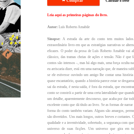
.
Comprar
Calcular o frete
Leia aqui as primeiras páginas do livro.
Autor:
Luís Roberto Amabile
Sinopse:
A estrada da arte do conto tem muitos lado
extraordinário livro em que as estratégias narrativas se alt
eficazes. O poder da prosa de Luís Roberto Amabile vai al
clássico, das tramas cheias de ações e tensão. Não é que fal
contos são intensos –, mas há algo mais, uma força oculta na t
eu arriscaria dizer, está em uma narração que, de maneira sub
se ele estivesse ouvindo um amigo lhe contar uma históri
quase encantatório, quando a história parece estar se desga
sai da estrada, é nesta saída, é fora da estrada, que encontr
conto se constrói a partir de uma certa lateralidade que quan
um detalhe, aparentemente desconexo, que acaba por dar tod
excelente conto que dá título ao livro. Se as formas de narrar
forma do conto também variam. Alguns são amargos, perme
são divertidos. Uns mais longos, outros breves e cortantes. 
qualidade e a inventividade, sobretudo, a segurança com que
universo de suas ficções. Um universo que gira em tor