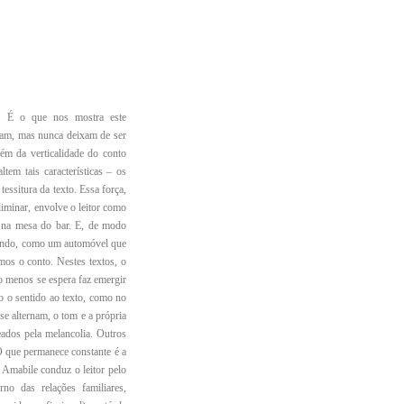
s. É o que nos mostra este
ernam, mas nunca deixam de ser
ém da verticalidade do conto
tem tais características – os
essitura da texto. Essa força,
liminar, envolve o leitor como
a na mesa do bar. E, de modo
rrando, como um automóvel que
amos o conto. Nestes textos, o
do menos se espera faz emergir
o o sentido ao texto, como no
 se alternam, o tom e a própria
ados pela melancolia. Outros
O que permanece constante é a
 Amabile conduz o leitor pelo
no das relações familiares,