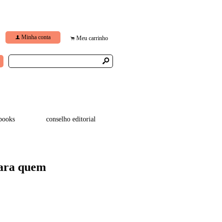
Minha conta
f
Meu carrinho
.
s
books
conselho editorial
para quem