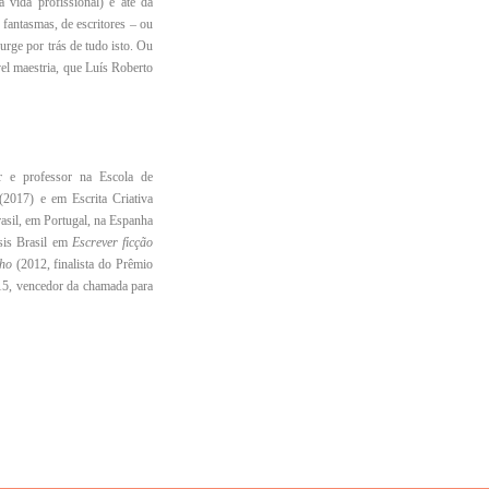
 vida profissional) e até da
 fantasmas, de escritores – ou
urge por trás de tudo isto. Ou
vel maestria, que Luís Roberto
 professor na Escola de
2017) e em Escrita Criativa
rasil, em Portugal, na Espanha
sis Brasil em
Escrever ficção
ho
(2012, finalista do Prêmio
5, vencedor da chamada para