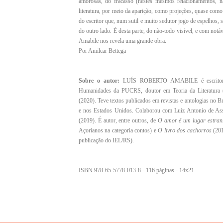
amorosas, do fracasso (nestes mesmos relacionamentos, na
literatura, por meio da aparição, como projeções, quase como
do escritor que, num sutil e muito sedutor jogo de espelhos, s
do outro lado. É desta parte, do não-todo visível, e com notá
Amabile nos revela uma grande obra.
Por Amilcar Bettega
Sobre o autor:
LUÍS ROBERTO AMABILE é escritor e
Humanidades da PUCRS, doutor em Teoria da Literatura (
(2020). Teve textos publicados em revistas e antologias no B
e nos Estados Unidos. Colaborou com Luiz Antonio de As
(2019). É autor, entre outros, de
O amor é um lugar estran
Açorianos na categoria contos) e
O livro dos cachorros
(201
publicação do IEL/RS).
ISBN 978-65-5778-013-8 - 116 páginas - 14x21