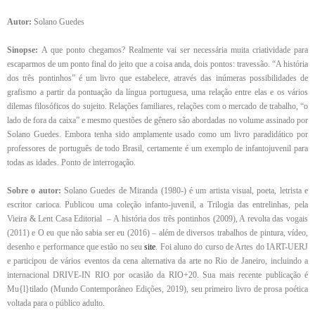
Autor:
Solano Guedes
Sinopse:
A que ponto chegamos? Realmente vai ser necessária muita criatividade para
escaparmos de um ponto final do jeito que a coisa anda, dois pontos: travessão. “A história
dos três pontinhos” é um livro que estabelece, através das inúmeras possibilidades de
grafismo a partir da pontuação da língua portuguesa, uma relação entre elas e os vários
dilemas filosóficos do sujeito. Relações familiares, relações com o mercado de trabalho, “o
lado de fora da caixa” e mesmo questões de gênero são abordadas no volume assinado por
Solano Guedes. Embora tenha sido amplamente usado como um livro paradidático por
professores de português de todo Brasil, certamente é um exemplo de infantojuvenil para
todas as idades. Ponto de interrogação.
Sobre o autor:
Solano Guedes de Miranda (1980-) é um artista visual, poeta, letrista e
escritor carioca. Publicou uma coleção infanto-juvenil, a Trilogia das entrelinhas, pela
Vieira & Lent Casa Editorial – A história dos três pontinhos (2009), A revolta das vogais
(2011) e O eu que não sabia ser eu (2016) – além de diversos trabalhos de pintura, vídeo,
desenho e performance que estão no seu
site
. Foi aluno do curso de Artes do IART-UERJ
e participou de vários eventos da cena alternativa da arte no Rio de Janeiro, incluindo a
internacional DRIVE-IN RIO por ocasião da RIO+20. Sua mais recente publicação é
Mu{l}tilado (Mundo Contemporâneo Edições, 2019), seu primeiro livro de prosa poética
voltada para o público adulto.