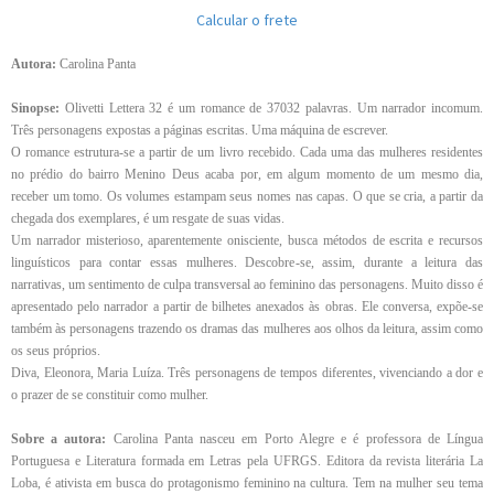
Calcular o frete
Autora:
Carolina Panta
Sinopse:
Olivetti Lettera 32 é um romance de 37032 palavras. Um narrador incomum.
Três personagens expostas a páginas escritas. Uma máquina de escrever.
O romance estrutura-se a partir de um livro recebido. Cada uma das mulheres residentes
no prédio do bairro Menino Deus acaba por, em algum momento de um mesmo dia,
receber um tomo. Os volumes estampam seus nomes nas capas. O que se cria, a partir da
chegada dos exemplares, é um resgate de suas vidas.
Um narrador misterioso, aparentemente onisciente, busca métodos de escrita e recursos
linguísticos para contar essas mulheres. Descobre-se, assim, durante a leitura das
narrativas, um sentimento de culpa transversal ao feminino das personagens. Muito disso é
apresentado pelo narrador a partir de bilhetes anexados às obras. Ele conversa, expõe-se
também às personagens trazendo os dramas das mulheres aos olhos da leitura, assim como
os seus próprios.
Diva, Eleonora, Maria Luíza. Três personagens de tempos diferentes, vivenciando a dor e
o prazer de se constituir como mulher.
Sobre a autora:
Carolina Panta nasceu em Porto Alegre e é professora de Língua
Portuguesa e Literatura formada em Letras pela UFRGS. Editora da revista literária La
Loba, é ativista em busca do protagonismo feminino na cultura. Tem na mulher seu tema