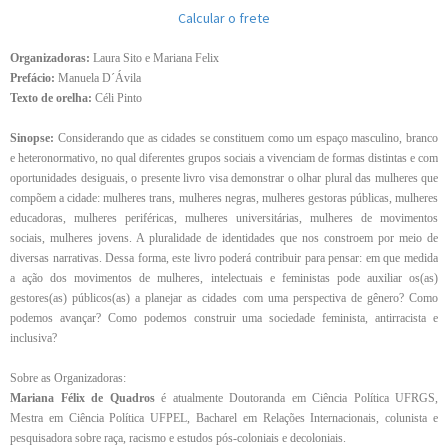
Calcular o frete
Organizadoras:
Laura Sito e Mariana Felix
Prefácio:
Manuela D´Ávila
Texto de orelha:
Céli Pinto
Sinopse:
Considerando que as cidades se constituem como um espaço masculino, branco
e heteronormativo, no qual diferentes grupos sociais a vivenciam de formas distintas e com
oportunidades desiguais, o presente livro visa demonstrar o olhar plural das mulheres que
compõem a cidade: mulheres trans, mulheres negras, mulheres gestoras públicas, mulheres
educadoras, mulheres periféricas, mulheres universitárias, mulheres de movimentos
sociais, mulheres jovens. A pluralidade de identidades que nos constroem por meio de
diversas narrativas. Dessa forma, este livro poderá contribuir para pensar: em que medida
a ação dos movimentos de mulheres, intelectuais e feministas pode auxiliar os(as)
gestores(as) públicos(as) a planejar as cidades com uma perspectiva de gênero? Como
podemos avançar? Como podemos construir uma sociedade feminista, antirracista e
inclusiva?
Sobre as Organizadoras:
Mariana Félix de Quadros
é atualmente Doutoranda em Ciência Política UFRGS,
Mestra em Ciência Política UFPEL, Bacharel em Relações Internacionais, colunista e
pesquisadora sobre raça, racismo e estudos pós-coloniais e decoloniais.