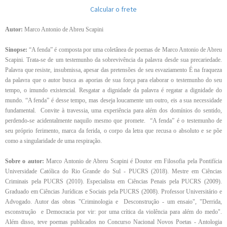
Calcular o frete
Autor:
Marco Antonio de Abreu Scapini
Sinopse:
“A fenda” é composta por uma coletânea de poemas de Marco Antonio de Abreu
Scapini. Trata-se de um testemunho da sobrevivência da palavra desde sua precariedade.
Palavra que resiste, insubmissa, apesar das pretensões de seu esvaziamento É na fraqueza
da palavra que o autor busca as aporias de sua força para elaborar o testemunho do seu
tempo, o imundo existencial. Resgatar a dignidade da palavra é regatar a dignidade do
mundo. “A fenda” é desse tempo, mas deseja loucamente um outro, eis a sua necessidade
fundamental. Convite à travessia, uma experiência para além dos domínios do sentido,
perdendo-se acidentalmente naquilo mesmo que promete. “A fenda” é o testemunho de
seu próprio ferimento, marca da ferida, o corpo da letra que recusa o absoluto e se põe
como a singularidade de uma respiração.
Sobre o autor:
Marco Antonio de Abreu Scapini é Doutor em Filosofia pela Pontifícia
Universidade Católica do Rio Grande do Sul - PUCRS (2018). Mestre em Ciências
Criminais pela PUCRS (2010). Especialista em Ciências Penais pela PUCRS (2009).
Graduado em Ciências Jurídicas e Sociais pela PUCRS (2008). Professor Universitário e
Advogado. Autor das obras "Criminologia e Desconstrução - um ensaio", "Derrida,
esconstrução e Democracia por vir: por uma crítica da violência para além do medo".
Além disso, teve poemas publicados no Concurso Nacional Novos Poetas - Antologia