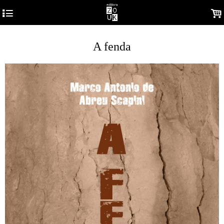
4
.
A fenda