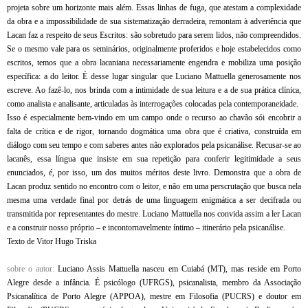
projeta sobre um horizonte mais além. Essas linhas de fuga, que atestam a complexidade
da obra e a impossibilidade de sua sistematização derradeira, remontam à advertência que
Lacan faz a respeito de seus Escritos: são sobretudo para serem lidos, não compreendidos.
Se o mesmo vale para os seminários, originalmente proferidos e hoje estabelecidos como
escritos, temos que a obra lacaniana necessariamente engendra e mobiliza uma posição
específica: a do leitor. É desse lugar singular que Luciano Mattuella generosamente nos
escreve. Ao fazê-lo, nos brinda com a intimidade de sua leitura e a de sua prática clínica,
como analista e analisante, articuladas às interrogações colocadas pela contemporaneidade.
Isso é especialmente bem-vindo em um campo onde o recurso ao chavão sói encobrir a
falta de crítica e de rigor, tornando dogmática uma obra que é criativa, construída em
diálogo com seu tempo e com saberes antes não explorados pela psicanálise. Recusar-se ao
lacanês, essa língua que insiste em sua repetição para conferir legitimidade a seus
enunciados, é, por isso, um dos muitos méritos deste livro. Demonstra que a obra de
Lacan produz sentido no encontro com o leitor, e não em uma perscrutação que busca nela
mesma uma verdade final por detrás de uma linguagem enigmática a ser decifrada ou
transmitida por representantes do mestre. Luciano Mattuella nos convida assim a ler Lacan
e a construir nosso próprio – e incontornavelmente íntimo – itinerário pela psicanálise.
Texto de Vitor Hugo Triska
sobre o autor:
Luciano Assis Mattuella nasceu em Cuiabá (MT), mas reside em Porto
Alegre desde a infância. É psicólogo (UFRGS), psicanalista, membro da Associação
Psicanalítica de Porto Alegre (APPOA), mestre em Filosofia (PUCRS) e doutor em