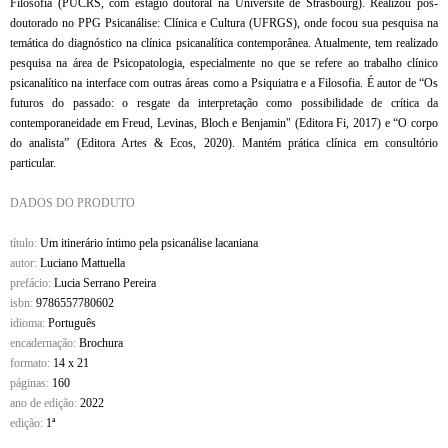
Filosofia (PUCRS, com estágio doutoral na Université de Strasbourg). Realizou pós-
doutorado no PPG Psicanálise: Clínica e Cultura (UFRGS), onde focou sua pesquisa na
temática do diagnóstico na clínica psicanalítica contemporânea. Atualmente, tem realizado
pesquisa na área de Psicopatologia, especialmente no que se refere ao trabalho clínico
psicanalítico na interface com outras áreas como a Psiquiatra e a Filosofia. É autor de “Os
futuros do passado: o resgate da interpretação como possibilidade de crítica da
contemporaneidade em Freud, Levinas, Bloch e Benjamin" (Editora Fi, 2017) e “O corpo
do analista” (Editora Artes & Ecos, 2020). Mantém prática clínica em consultório
particular.
DADOS DO PRODUTO
título:
Um itinerário íntimo pela psicanálise lacaniana
autor:
Luciano Mattuella
prefácio:
Lucia Serrano Pereira
isbn:
9786557780602
idioma:
Português
encadernação:
Brochura
formato:
14 x 21
páginas:
160
ano de edição:
2022
edição:
1ª