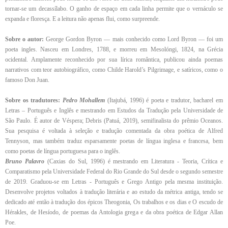
tornar-se um decassílabo. O ganho de espaço em cada linha permite que o vernáculo se
expanda e floresça. E a leitura não apenas flui, como surpreende.
Sobre o autor:
George Gordon Byron — mais conhecido como Lord Byron — foi um
poeta ingles. Nasceu em Londres, 1788, e morreu em Mesolóngi, 1824, na Grécia
ocidental. Amplamente reconhecido por sua lírica romântica, publicou ainda poemas
narrativos com teor autobiográfico, como Childe Harold’s Pilgrimage, e satíricos, como o
famoso Don Juan.
Sobre os tradutores:
Pedro Mohallem
(Itajubá, 1996) é poeta e tradutor, bacharel em
Letras – Português e Inglês e mestrando em Estudos da Tradução pela Universidade de
São Paulo. É autor de Véspera; Debris (Patuá, 2019), semifinalista do prêmio Oceanos.
Sua pesquisa é voltada à seleção e tradução comentada da obra poética de Alfred
Tennyson, mas também traduz esparsamente poetas de língua inglesa e francesa, bem
como poetas de língua portuguesa para o inglês.
Bruno Palavro
(Caxias do Sul, 1996) é mestrando em Literatura - Teoria, Crítica e
Comparatismo pela Universidade Federal do Rio Grande do Sul desde o segundo semestre
de 2019. Graduou-se em Letras - Português e Grego Antigo pela mesma instituição.
Desenvolve projetos voltados à tradução literária e ao estudo da métrica antiga, tendo se
dedicado até então à tradução dos épicos Theogonia, Os trabalhos e os dias e O escudo de
Hérakles, de Hesíodo, de poemas da Antologia grega e da obra poética de Edgar Allan
Poe.