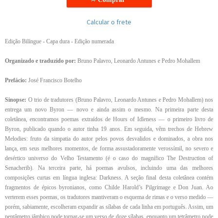
Calcular o frete
Edição Bilíngue - Capa dura - Edição numerada
Organizado e traduzido por:
Bruno Palavro, Leonardo Antunes e Pedro Mohallem
Prefácio:
José Francisco Botelho
Sinopse:
O trio de tradutores (Bruno Palavro, Leonardo Antunes e Pedro Mohallem) nos
entrega um novo Byron — novo e ainda assim o mesmo. Na primeira parte desta
coletânea, encontramos poemas extraídos de Hours of Idleness ­— o primeiro livro de
Byron, publicado quando o autor tinha 19 anos. Em seguida, vêm trechos de Hebrew
Melodies: fruto da simpatia do autor pelos povos desvalidos e dominados, a obra nos
lança, em seus melhores momentos, de forma assustadoramente verossímil, no severo e
desértico universo do Velho Testamento (é o caso do magnífico The Destruction of
Senacherib). Na terceira parte, há poemas avulsos, incluindo uma das melhores
composições curtas em língua inglesa: Darkness. A seção final desta coletânea contém
fragmentos de épicos byronianos, como Childe Harold’s Pilgrimage e Don Juan. Ao
verterem esses poemas, os tradutores mantiveram o esquema de rimas e o verso medido —
porém, sabiamente, escolheram expandir as sílabas de cada linha em português. Assim, um
pentâmetro iâmbico pode tornar-se um verso de doze sílabas, enquanto um tetrâmetro pode