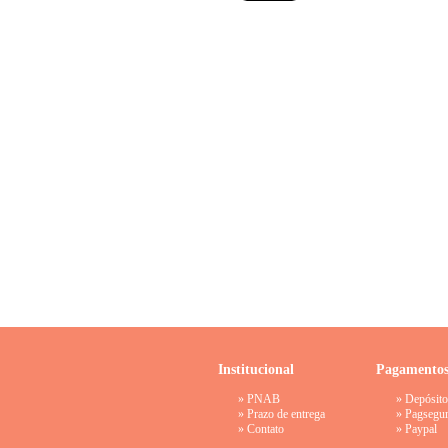
Institucional
Pagamento
»
PNAB
» Depósito
»
Prazo de entrega
»
Pagsegu
»
Contato
»
Paypal