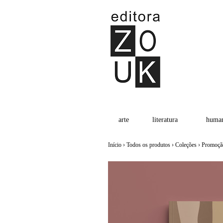
arte
literatura
human
Início
›
Todos os produtos
›
Coleções
›
Promoçã