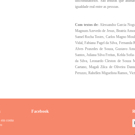
discriminatórios. São leituras que anim
igualdade real entre as pessoas.
Com textos de:
Alessandra Garcia Nogue
Magnum Azevedo de Jesus, Beatriz Amori
Samel Rocha Tostes, Carlos Magno Moulin
Vidal, Fabiana Pagel da Silva, Fernanda 
Alves Praxedes de Souza, Gustavo Amor
Santos, Juliana Silva Freitas, Kelda Sofi
da Silva, Leonardo Cleston de Souza M
Caetano, Magali Zilca de Oliveira Dant
Peruzzo, Rahellen Miguelista Ramos, Vict
s
Facebook
R
 em conta
ro