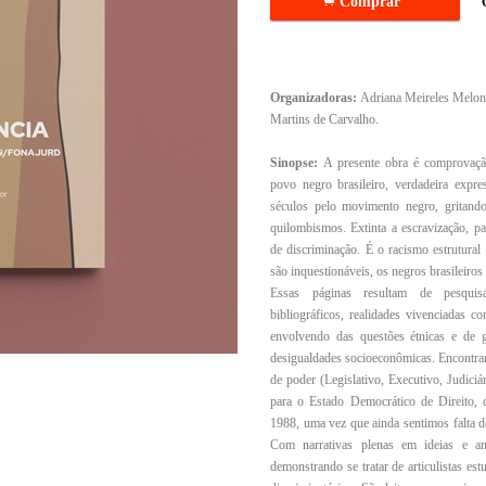
.
Comprar
Organizadoras:
Adriana Meireles Meloni
Martins de Carvalho.
Sinopse:
A presente obra é comprovação
povo negro brasileiro, verdadeira expr
séculos pelo movimento negro, gritand
quilombismos. Extinta a escravização, p
de discriminação. É o racismo estrutural
são inquestionáveis, os negros brasileir
Essas páginas resultam de pesquisa
bibliográficos, realidades vivenciadas co
envolvendo das questões étnicas e de
desigualdades socioeconômicas. Encontra
de poder (Legislativo, Executivo, Judiciá
para o Estado Democrático de Direito, c
1988, uma vez que ainda sentimos falta de 
Com narrativas plenas em ideias e aná
demonstrando se tratar de articulistas est