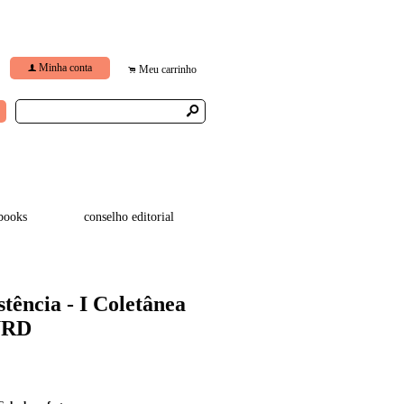
Minha conta
f
Meu carrinho
.
s
books
conselho editorial
tência - I Coletânea
URD