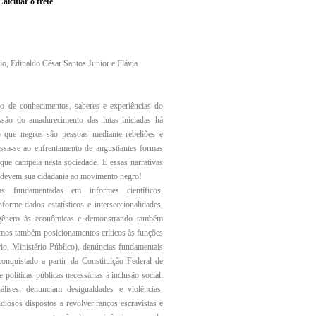
Calcular o frete
o, Edinaldo César Santos Junior e Flávia
 de conhecimentos, saberes e experiências do
essão do amadurecimento das lutas iniciadas há
o que negros são pessoas mediante rebeliões e
assa-se ao enfrentamento de angustiantes formas
 que campeia nesta sociedade. E essas narrativas
os devem sua cidadania ao movimento negro!
s fundamentadas em informes científicos,
nforme dados estatísticos e interseccionalidades,
 gênero às econômicas e demonstrando também
mos também posicionamentos críticos às funções
rio, Ministério Público), denúncias fundamentais
onquistado a partir da Constituição Federal de
políticas públicas necessárias à inclusão social.
lises, denunciam desigualdades e violências,
udiosos dispostos a revolver ranços escravistas e