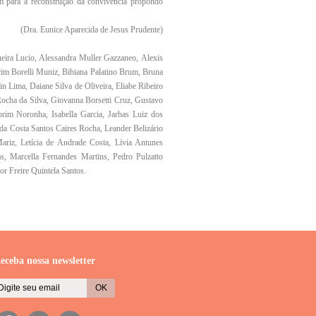
am para a reconstrução da convivência propondo
(Dra. Eunice Aparecida de Jesus Prudente)
ira Lucio, Alessandra Muller Gazzaneo, Alexis
m Borelli Muniz, Bibiana Palatino Brum, Bruna
 Lima, Daiane Silva de Oliveira, Eliabe Ribeiro
Rocha da Silva, Giovanna Borsetti Cruz, Gustavo
im Noronha, Isabella Garcia, Jarbas Luiz dos
a da Costa Santos Caires Rocha, Leander Belizário
ariz, Letícia de Andrade Costa, Lívia Antunes
as, Marcella Fernandes Martins, Pedro Pulzatto
or Freire Quintela Santos.
eceba nossa newsletter