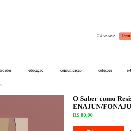
Olá, visitante.
Entrar
idades
educação
comunicação
coleções
e-
o
O Saber como Resis
ENAJUN/FONAJ
R$
80,00