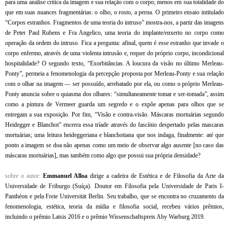
para uma análise crítica da imagem e sua relação com o corpo; menos em sua totalidade do
que em suas nuances fragmentárias: o olho, o rosto, a perna. O primeiro ensaio intitulado
“Corpos estra­nhos. Fragmentos de uma teoria do intruso” mostra-nos, a partir das imagens
de Peter Paul Rubens e Fra Angelico, uma teoria do implante/enxerto no corpo como
operação da ordem do intruso. Fica a pergunta: afinal, quem é esse estranho que invade o
corpo enfermo, através de uma violenta intrusão e, requer do próprio cor­po, incondicional
hospitalidade? O segundo texto, “Exorbitâncias. A loucura da visão no último Merleau-
Ponty”, permeia a feno­menologia da percepção proposta por Merleau-Ponty e sua relação
com o olhar na imagem — ser possuído, arrebatado por ela, ou como o próprio Merleau-
Ponty anuncia sobre o quiasma dos olhares: “simultaneamente tomar e ser-tomada”, assim
como a pintura de Vermeer guarda um segredo e o expõe apenas para olhos que se
entregam a sua exposição. Por fim, “Visão e contra-visão. Máscaras mortuárias segundo
Heidegger e Blanchot” encerra essa tríade atra­vés do fascínio despertado pelas mascaras
mortuárias; uma leitura heideggeriana e blanchotiana que nos indaga, finalmente: até que
ponto a imagem se doa não ape­nas como um meio de observar algo ausente [no caso das
más­caras mortuárias], mas também como algo que possui sua própria densidade?
sobre o autor:
Emmanuel Alloa
dirige a cadeira de Estética e de Filosofia da Arte da
Universidade de Friburgo (Suíça). Doutor em Filosofia pela Universidade de Paris I-
Panthéon e pela Freie Universität Berlin. Seu trabalho, que se encontra no cruzamento da
fenomenologia, estética, teoria da mídia e filosofia social, recebeu vários prêmios,
incluindo o prêmio Latsis 2016 e o prêmio Wissenschaftspreis Aby Warburg 2019.