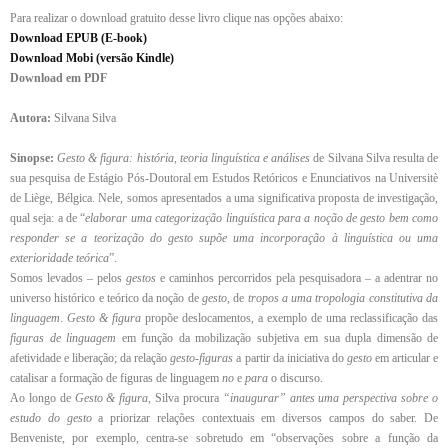
Para realizar o download gratuito desse livro clique nas opções abaixo:
Download EPUB (E-book)
Download Mobi (versão Kindle)
Download em PDF
Autora:
Silvana Silva
Sinopse:
Gesto
& figura: história, teoria linguística e análises
de Silvana Silva resulta de
sua pesquisa de Estágio Pós-Doutoral em Estudos Retóricos e Enunciativos na Universitè
de Liège, Bélgica. Nele, somos apresentados a uma significativa proposta de investigação,
qual seja: a de “
elaborar uma categorização linguística para a noção de gesto bem como
responder se a teorização do gesto supõe uma incorporação à linguística ou uma
exterioridade teórica
”.
Somos levados – pelos
gestos
e caminhos percorridos pela pesquisadora – a adentrar no
universo histórico e teórico da noção de
gesto
, de
tropos a uma tropologia constitutiva da
linguagem
.
Gesto
& figura
propõe deslocamentos, a exemplo de uma reclassificação das
figuras de linguagem
em função da mobilização subjetiva em sua dupla dimensão de
afetividade e liberação; da relação
gesto-figuras
a partir da iniciativa do
gesto
em articular e
catalisar a formação de figuras de linguagem
no
e
para
o discurso.
Ao longo de
Gesto & figura
, Silva procura
“inaugurar” antes uma perspectiva sobre o
estudo do gesto
a priorizar relações contextuais em diversos campos do saber. De
Benveniste, por exemplo, centra-se sobretudo em “observações sobre a função da