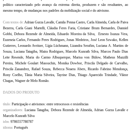
político caracterizado pelo avanço da extrema direita, produzem e são resultantes, ao
mesmo tempo, de mudanças nos padrões da mobilização social e do ativismo.
Com textos de:
Adrian Gurza Lavalle, Camila Penna Castro, Carla Almeida, Carla de Paiva
Bezerra, Carla Giani Martelli, Cláudia Feres Faria, Cristiane Brum Bernardes, Danniel
Gobbi, Debora Rezende de Almeida, Eduardo Moreira da Silva, Ernesto Isunza Vera,
Euzeneia Carlos, Fernando Peres Rodrigues, Jonas Medeiros, José Leon Szwako, Kellen
Gutierres, Leonardo Avritzer, Lígia Lüchmann, Lizandra Serafim, Luciana A. Martins de
Souza, Luciana Tatagiba, Maira Rodrigues, Marcelo Kunrath Silva, Marcos Paulo Dias
Leite Resende, Maria do Carmo Albuquerque, Marisa von Bülow, Matheus Mazzilli
Pereira, Michele Goulart Massuchin, Monika Dowbor, Priscila Delgado de Carvalho,
Priscila Zanandrez, Rafael Souza, Rebecca Neaera Abers, Ricardo Fabrino Mendonça,
Rony Coelho, Tânia Maria Silveira, Tayrine Dias, Thiago Aparecido Trindade, Viktor
Chagas, Wagner de Melo Romão.
DADOS DO PRODUTO
título:
Participação e ativismos: entre retrocessos e resistências
organizadores:
Luciana Tatagiba, Debora Rezende de Almeida, Adrian Gurza Lavalle e
Marcelo Kunrath Silva
isbn:
9786557780787
idioma:
Português