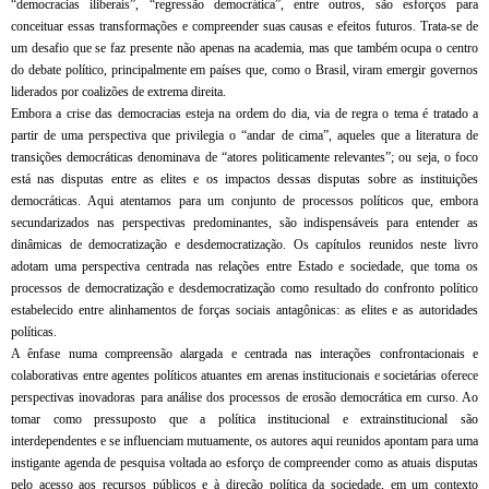
“democracias iliberais”, “regressão democrática”, entre outros, são esforços para
conceituar essas transformações e compreender suas causas e efeitos futuros. Trata-se de
um desafio que se faz presente não apenas na academia, mas que também ocupa o centro
do debate político, principalmente em países que, como o Brasil, viram emergir governos
liderados por coalizões de extrema direita.
Embora a crise das democracias esteja na ordem do dia, via de regra o tema é tratado a
partir de uma perspectiva que privilegia o “andar de cima”, aqueles que a literatura de
transições democráticas denominava de “atores politicamente relevantes”; ou seja, o foco
está nas disputas entre as elites e os impactos dessas disputas sobre as instituições
democráticas. Aqui atentamos para um conjunto de processos políticos que, embora
secundarizados nas perspectivas predominantes, são indispensáveis para entender as
dinâmicas de democratização e desdemocratização. Os capítulos reunidos neste livro
adotam uma perspectiva centrada nas relações entre Estado e sociedade, que toma os
processos de democratização e desdemocratização como resultado do confronto político
estabelecido entre alinhamentos de forças sociais antagônicas: as elites e as autoridades
políticas.
A ênfase numa compreensão alargada e centrada nas interações confrontacionais e
colaborativas entre agentes políticos atuantes em arenas institucionais e societárias oferece
perspectivas inovadoras para análise dos processos de erosão democrática em curso. Ao
tomar como pressuposto que a política institucional e extrainstitucional são
interdependentes e se influenciam mutuamente, os autores aqui reunidos apontam para uma
instigante agenda de pesquisa voltada ao esforço de compreender como as atuais disputas
pelo acesso aos recursos públicos e à direção política da sociedade, em um contexto