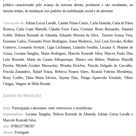
político caracterizado pelo avanço da extrema direita, produzem e são resultantes, ao
mesmo tempo, de mudanças nos padrões da mobilização social e do ativismo.
Com textos de:
Adrian Gurza Lavalle, Camila Penna Castro, Carla Almeida, Carla de Paiva
Bezerra, Carla Giani Martelli, Cláudia Feres Faria, Cristiane Brum Bernardes, Danniel
Gobbi, Debora Rezende de Almeida, Eduardo Moreira da Silva, Ernesto Isunza Vera,
Euzeneia Carlos, Fernando Peres Rodrigues, Jonas Medeiros, José Leon Szwako, Kellen
Gutierres, Leonardo Avritzer, Lígia Lüchmann, Lizandra Serafim, Luciana A. Martins de
Souza, Luciana Tatagiba, Maira Rodrigues, Marcelo Kunrath Silva, Marcos Paulo Dias
Leite Resende, Maria do Carmo Albuquerque, Marisa von Bülow, Matheus Mazzilli
Pereira, Michele Goulart Massuchin, Monika Dowbor, Priscila Delgado de Carvalho,
Priscila Zanandrez, Rafael Souza, Rebecca Neaera Abers, Ricardo Fabrino Mendonça,
Rony Coelho, Tânia Maria Silveira, Tayrine Dias, Thiago Aparecido Trindade, Viktor
Chagas, Wagner de Melo Romão.
DADOS DO PRODUTO
título:
Participação e ativismos: entre retrocessos e resistências
organizadores:
Luciana Tatagiba, Debora Rezende de Almeida, Adrian Gurza Lavalle e
Marcelo Kunrath Silva
isbn:
9786557780787
idioma:
Português