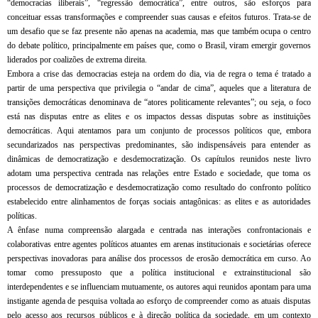
“democracias iliberais”, “regressão democrática”, entre outros, são esforços para
conceituar essas transformações e compreender suas causas e efeitos futuros. Trata-se de
um desafio que se faz presente não apenas na academia, mas que também ocupa o centro
do debate político, principalmente em países que, como o Brasil, viram emergir governos
liderados por coalizões de extrema direita.
Embora a crise das democracias esteja na ordem do dia, via de regra o tema é tratado a
partir de uma perspectiva que privilegia o “andar de cima”, aqueles que a literatura de
transições democráticas denominava de “atores politicamente relevantes”; ou seja, o foco
está nas disputas entre as elites e os impactos dessas disputas sobre as instituições
democráticas. Aqui atentamos para um conjunto de processos políticos que, embora
secundarizados nas perspectivas predominantes, são indispensáveis para entender as
dinâmicas de democratização e desdemocratização. Os capítulos reunidos neste livro
adotam uma perspectiva centrada nas relações entre Estado e sociedade, que toma os
processos de democratização e desdemocratização como resultado do confronto político
estabelecido entre alinhamentos de forças sociais antagônicas: as elites e as autoridades
políticas.
A ênfase numa compreensão alargada e centrada nas interações confrontacionais e
colaborativas entre agentes políticos atuantes em arenas institucionais e societárias oferece
perspectivas inovadoras para análise dos processos de erosão democrática em curso. Ao
tomar como pressuposto que a política institucional e extrainstitucional são
interdependentes e se influenciam mutuamente, os autores aqui reunidos apontam para uma
instigante agenda de pesquisa voltada ao esforço de compreender como as atuais disputas
pelo acesso aos recursos públicos e à direção política da sociedade, em um contexto