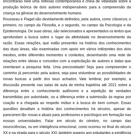
encontrarão nele uma reflexão contemporânea e cheia de vitalidade sobre a
produção teórica de dois autores indispensáveis para a compreensão da
criança na gênese do desenvolvimento humano.
Rousseau e Piaget são devidamente definidos, pela autora, como clássicos; o
primeiro, no campo da Filosofia, e o segundo, no campo da Psicologia e da
Epistemologia. De suas obras, são selecionados e apresentados os textos que
aprofundam a busca sobre o lugar da afetividade no desenvolvimento da
razão. Essas relações, que estão presentes na história dos conhecimentos
das duas áreas, são examinadas com apoio em vários intérpretes dos dois
mestres, entre diferentes momentos e contextos, desenhando uma rede de
relações entre ideias e conceitos com a explicitação de autores e datas que
orientaram a pesquisa feita. Uma preciosidade! Seja para compreender o
caminho já percorrido pela autora, seja para vislumbrar as possibilidades de
novas buscas a partir dos seus achados. Vale lembrar, por exemplo, a
discussão presente nas salas de aula de minha trajetória até 2021 sobre a
diferença entre o conhecimento autônomo e a repetição de verdades
transmitidas por autoridade, ou a diferença entre a submissão às regras por
coação e a chegada ao respeito mútuo e à busca do bem comum. Essas
questões desafiam a história dos conhecimentos há séculos, apesar de
parecerem tão novas e atuais para professores e psicólogos em formação nas
nossas universidades. Falar em século do cérebro, no campo das
neurociências, ou em inteligência emocional, como ocorreu no final do século
XX e na virada para o século XXI, também sugeriu aos estudantes a existência