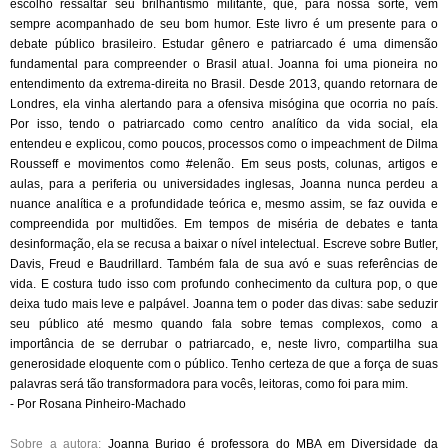
escolho ressaltar seu brilhantismo militante, que, para nossa sorte, vem
sempre acompanhado de seu bom humor. Este livro é um presente para o
debate público brasileiro. Estudar gênero e patriarcado é uma dimensão
fundamental para compreender o Brasil atual. Joanna foi uma pioneira no
entendimento da extrema-direita no Brasil. Desde 2013, quando retornara de
Londres, ela vinha alertando para a ofensiva misógina que ocorria no país.
Por isso, tendo o patriarcado como centro analítico da vida social, ela
entendeu e explicou, como poucos, processos como o impeachment de Dilma
Rousseff e movimentos como #elenão. Em seus posts, colunas, artigos e
aulas, para a periferia ou universidades inglesas, Joanna nunca perdeu a
nuance analítica e a profundidade teórica e, mesmo assim, se faz ouvida e
compreendida por multidões. Em tempos de miséria de debates e tanta
desinformação, ela se recusa a baixar o nível intelectual. Escreve sobre Butler,
Davis, Freud e Baudrillard. Também fala de sua avó e suas referências de
vida. E costura tudo isso com profundo conhecimento da cultura pop, o que
deixa tudo mais leve e palpável. Joanna tem o poder das divas: sabe seduzir
seu público até mesmo quando fala sobre temas complexos, como a
importância de se derrubar o patriarcado, e, neste livro, compartilha sua
generosidade eloquente com o público. Tenho certeza de que a força de suas
palavras será tão transformadora para vocês, leitoras, como foi para mim.
- Por Rosana Pinheiro-Machado
Sobre a autora:
Joanna Burigo é professora do MBA em Diversidade da