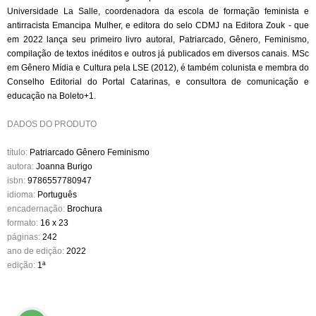
Universidade La Salle, coordenadora da escola de formação feminista e
antirracista Emancipa Mulher, e editora do selo CDMJ na Editora Zouk - que
em 2022 lança seu primeiro livro autoral, Patriarcado, Gênero, Feminismo,
compilação de textos inéditos e outros já publicados em diversos canais. MSc
em Gênero Mídia e Cultura pela LSE (2012), é também colunista e membra do
Conselho Editorial do Portal Catarinas, e consultora de comunicação e
educação na Boleto+1.
DADOS DO PRODUTO
título:
Patriarcado Gênero Feminismo
autora:
Joanna Burigo
isbn:
9786557780947
idioma:
Português
encadernação:
Brochura
formato:
16 x 23
páginas:
242
ano de edição:
2022
edição:
1ª