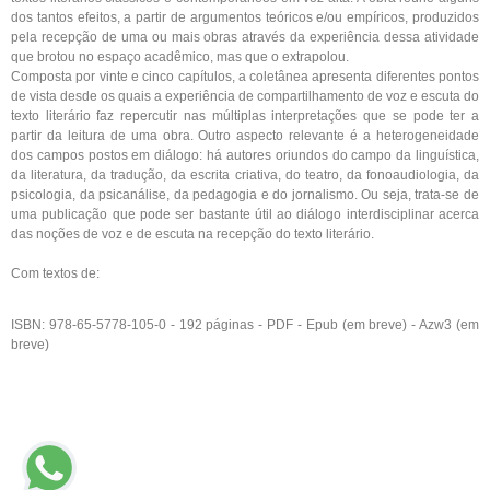
dos tantos efeitos, a partir de argumentos teóricos e/ou empíricos, produzidos
pela recepção de uma ou mais obras através da experiência dessa atividade
que brotou no espaço acadêmico, mas que o extrapolou.
Composta por vinte e cinco capítulos, a coletânea apresenta diferentes pontos
de vista desde os quais a experiência de compartilhamento de voz e escuta do
texto literário faz repercutir nas múltiplas interpretações que se pode ter a
partir da leitura de uma obra. Outro aspecto relevante é a heterogeneidade
dos campos postos em diálogo: há autores oriundos do campo da linguística,
da literatura, da tradução, da escrita criativa, do teatro, da fonoaudiologia, da
psicologia, da psicanálise, da pedagogia e do jornalismo. Ou seja, trata-se de
uma publicação que pode ser bastante útil ao diálogo interdisciplinar acerca
das noções de voz e de escuta na recepção do texto literário.
Com textos de:
ISBN: 978-65-5778-105-0 - 192 páginas - PDF - Epub (em breve) - Azw3
(em
breve)