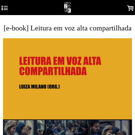
4
.
[e-book] Leitura em voz alta compartilhada