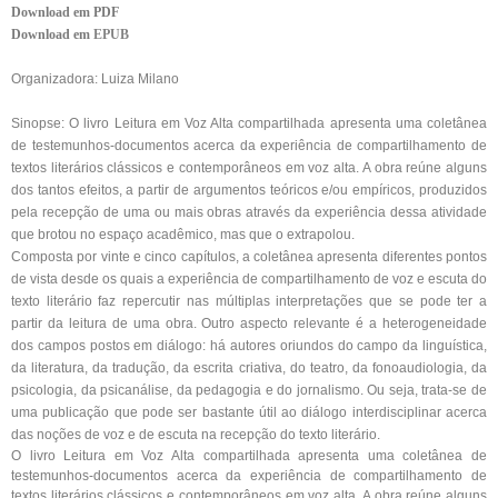
Download em PDF
Download em
EPUB
Organizadora: Luiza Milano
Sinopse:
O livro
Leitura em Voz Alta compartilhada
apresenta uma coletânea
de testemunhos-documentos acerca da experiência de compartilhamento de
textos literários clássicos e contemporâneos em voz alta. A obra reúne alguns
dos tantos efeitos, a partir de argumentos teóricos e/ou empíricos, produzidos
pela recepção de uma ou mais obras através da experiência dessa atividade
que brotou no espaço acadêmico, mas que o extrapolou.
Composta por vinte e cinco capítulos, a coletânea apresenta diferentes pontos
de vista desde os quais a experiência de compartilhamento de voz e escuta do
texto literário faz repercutir nas múltiplas interpretações que se pode ter a
partir da leitura de uma obra. Outro aspecto relevante é a heterogeneidade
dos campos postos em diálogo: há autores oriundos do campo da linguística,
da literatura, da tradução, da escrita criativa, do teatro, da fonoaudiologia, da
psicologia, da psicanálise, da pedagogia e do jornalismo. Ou seja, trata-se de
uma publicação que pode ser bastante útil ao diálogo interdisciplinar acerca
das noções de voz e de escuta na recepção do texto literário.
O livro
Leitura em Voz Alta compartilhada
apresenta uma coletânea de
testemunhos-documentos acerca da experiência de compartilhamento de
textos literários clássicos e contemporâneos em voz alta. A obra reúne alguns