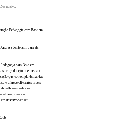
ções abaixo:
raduação Pedagogia com Base em
n Andresa Santorum, Jane da
ão Pedagogia com Base em
rsos de graduação que buscam
licação que contempla demandas
ico e oferece diferentes níveis
e reflexões sobre as
os alunos, visando à
os em desenvolver seu
Epub