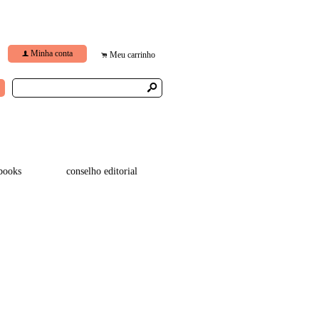
Minha conta
f
Meu carrinho
.
s
books
conselho editorial