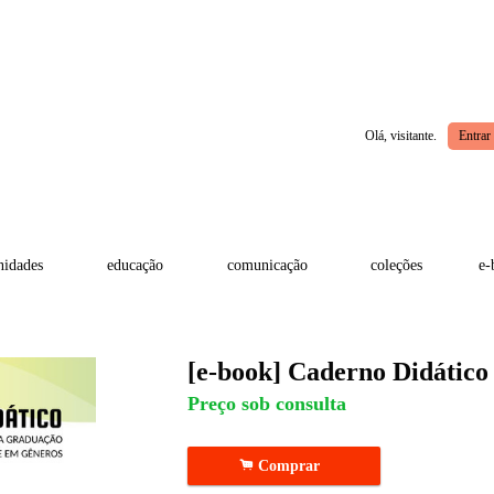
Olá, visitante.
Entrar
idades
educação
comunicação
coleções
e-
[e-book] Caderno Didático
Preço sob consulta
.
Comprar