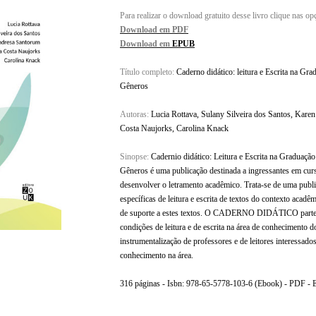
Para realizar o download gratuito desse livro clique nas op
Download em PDF
Download em
EPUB
Título completo:
Caderno didático: leitura e Escrita na G
Gêneros
Autoras:
Lucia Rottava, Sulany Silveira dos Santos, Kare
Costa Naujorks, Carolina Knack
Sinopse:
Cadernio didático: Leitura e Escrita na Graduaç
Gêneros é uma publicação destinada a ingressantes em cu
desenvolver o letramento acadêmico. Trata-se de uma pub
específicas de leitura e escrita de textos do contexto acadêm
de suporte a estes textos. O CADERNO DIDÁTICO parte d
condições de leitura e de escrita na área de conhecimento d
instrumentalização de professores e de leitores interessad
conhecimento na área.
316 páginas - Isbn: 978-65-5778-103-6 (Ebook) - PDF - 