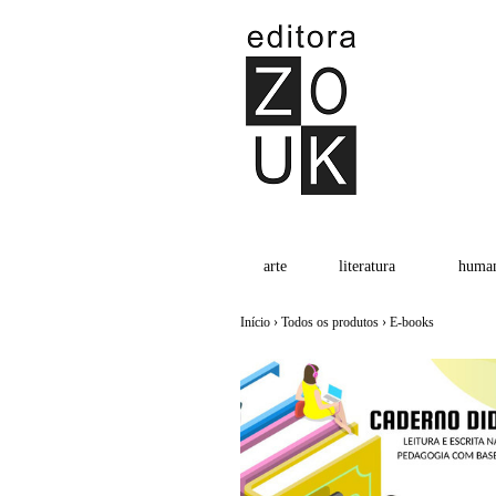
arte
literatura
human
Início
›
Todos os produtos
›
E-books